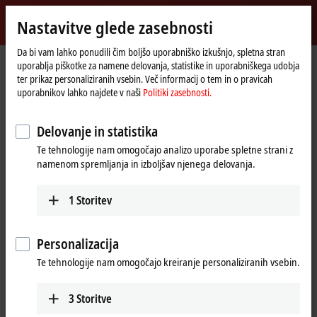
Vpiši se
Nastavitve glede zasebnosti
myBeckhoff
Beckhoff
-
Da bi vam lahko ponudili čim boljšo uporabniško izkušnjo, spletna stran
uporablja piškotke za namene delovanja, statistike in uporabniškega udobja
New
ter prikaz personaliziranih vsebin. Več informacij o tem in o pravicah
Automation
Domača
Podjetje
Novice
Safety: News in the field of safe automation
uporabnikov lahko najdete v naši
Politiki zasebnosti.
Technology
stran
Delovanje in statistika
S klikom na "Potrdi" se bo prikazal video posnetek in spremenile
Te tehnologije nam omogočajo analizo uporabe spletne strani z
nastavitve glede zasebnosti; naložila se bo zunanja vsebina s strani
namenom spremljanja in izboljšav njenega delovanja.
Vimeo. Prosimo, preberite si našo
Politiki zasebnosti.
1
Storitev
Sprejmi
Personalizacija
Te tehnologije nam omogočajo kreiranje personaliziranih vsebin.
Nov 16, 2023
3
Storitve
Safety: News in the field of safe