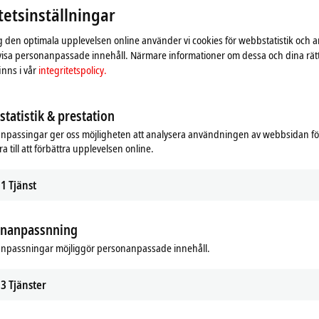
gärna vår
integritetspolicy.
tetsinställningar
ig den optimala upplevelsen online använder vi cookies för webbstatistik och a
Acceptera
 visa personanpassade innehåll. Närmare informationer om dessa och dina rät
nns i vår
integritetspolicy.
tatistik & prestation
npassingar ger oss möjligheten att analysera användningen av webbsidan fö
a till att förbättra upplevelsen online.
1
Tjänst
onanpassnning
npassningar möjliggör personanpassade innehåll.
3
Tjänster
f safe automation