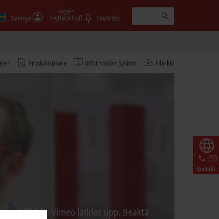
Logga in
Sverige
myBeckhoff
Favoriter
eter
Produktsökare
Information System
Filarkiv
Kontakt
t innehåll från Vimeo laddas upp. Beakta