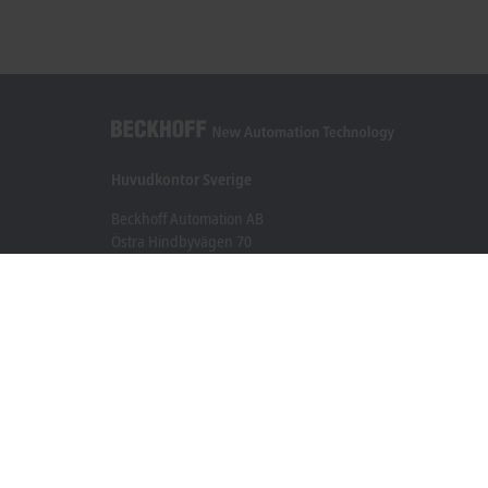
Huvudkontor Sverige
Beckhoff Automation AB
Östra Hindbyvägen 70
213 74 Malmö
+46 40-680 81 60
info@beckhoff.se
Kontakt
www.beckhoff.com/sv-se/
Nyhetsbrev
Skriv ut sida