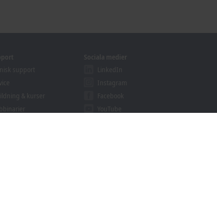
pport
Sociala medier
nisk support
LinkedIn
vice
Instagram
ildning & kurser
Facebook
binarier
YouTube
ution Provider
ogrammet
khoff Information System
rkiv