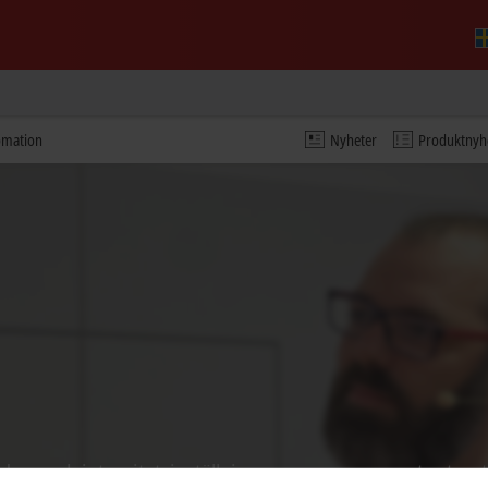
tomation
Nyheter
Produktnyh
ideon och integritetsinställningarna anpassas samt extern