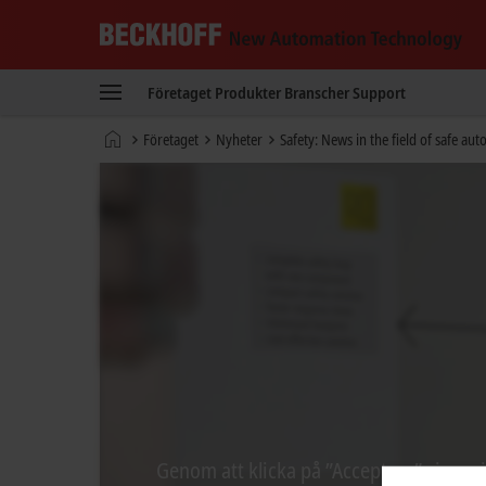
Beckhoff
-
Företaget
Produkter
Branscher
Support
New
Automation
Hemsida
Företaget
Nyheter
Safety: News in the field of safe au
Technology
Genom att klicka på ”Acceptera” visas v