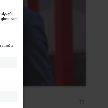
nalyssyfte
tigheter som
r att mäta