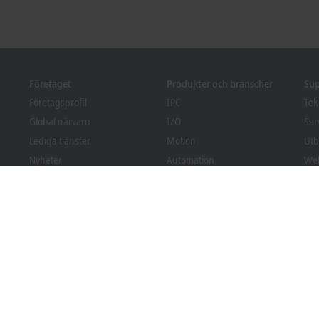
Företaget
Produkter och branscher
Su
Företagsprofil
IPC
Tek
Global närvaro
I/O
Ser
Lediga tjänster
Motion
Utb
Nyheter
Automation
Web
PC Control tidning
MX-System
Sol
pr
Event och datum
Vision
Bec
Visselblåsarsystem
Branscher
Fila
Förpackningsefterlevnad