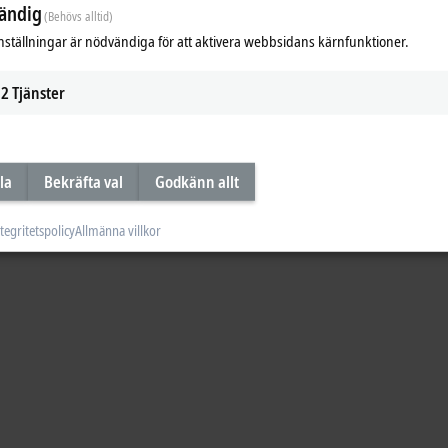
ändig
(Behövs alltid)
s of automation. In this video, we demonstrate the updates of our safety soluti
nställningar är nödvändiga för att aktivera webbsidans kärnfunktioner.
2
Tjänster
la
Bekräfta val
Godkänn allt
tegritetspolicy
Allmänna villkor