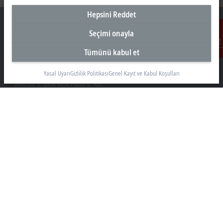
Hepsini Reddet
Seçimi onayla
Tümünü kabul et
İletişim
Türkiye Genel Merkez
Beckhoff Otomasyon Ltd. Şti.
Yasal Uyarı
Gizlilik Politikası
Genel Kayıt ve Kabul Koşulları
Akkom 3. Blok Kelif Plaza 4. Kat
34768 Ümraniye İstanbul
+90 532 111 4 225
info@beckhoff.com.tr
İletişim Bilgileri
www.beckhoff.com/tr-tr/
Bülten
Sayfayı yazdır
Şirket
Ürünler ve teknolojiler