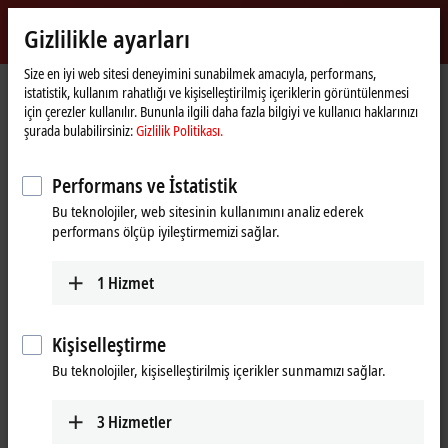
Giriş yap
Gizlilikle ayarları
myBeckhoff
Beckhoff
-
Size en iyi web sitesi deneyimini sunabilmek amacıyla, performans,
istatistik, kullanım rahatlığı ve kişiselleştirilmiş içeriklerin görüntülenmesi
New
için çerezler kullanılır. Bununla ilgili daha fazla bilgiyi ve kullanıcı haklarınızı
Automation
Ana
Şirket
Haberler
Safety: News in the field of safe automation
şurada bulabilirsiniz:
Gizlilik Politikası.
Technology
sayfa
Performans ve İstatistik
"Onayla" üzerine tıkladığınızda haritayı görüntüler ve gizlilik
Bu teknolojiler, web sitesinin kullanımını analiz ederek
ayarlarını yaparız; Google Haritalar'dan harici içerik bu işlem
performans ölçüp iyileştirmemizi sağlar.
sırasında yüklenir. Bu konuda bkz.
Gizlilik Politikası.
1
Hizmet
Onayla
Kişiselleştirme
Bu teknolojiler, kişiselleştirilmiş içerikler sunmamızı sağlar.
Nov 16, 2023
3
Hizmetler
Safety: News in the field of safe