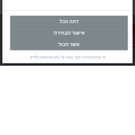
דחה הכל
אישור הבחירה
מטה ישראל
אשר הכול
צור קשר
Beckhoff Automation Ltd.
מי אנחנו
הבהרה לגבי הגנה על נתונים
תנאים כלליים
Rimon 11
(Pob 1085, Airport city 7010000)
Modi’in Region Industrial Zone 7019900
+972 3 7764445
+972 3 7764443
info@beckhoff.co.il
פרטי קשר
www.beckhoff.com/he-il/
עלון חדשות
הדפסת דף