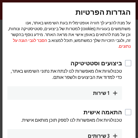
התחברות
הגדרות הפרטיות
myBeckhoff
Beckhoff
-
על מנת להציע לך חוויה אופטימלית בעת השימוש באתר, אנו
משתמשים בעוגיות (cookies) למטרות של ביצועים, סטטיסטיקה ונוחות,
New
וכן על מנת להתאים באופן אישי את מראה האתר. מידע נוסף בהקשר
Automation
דף
Safety: News in the field of safe automation
חדשות
חברה
זה, ולגבי הזכויות שלך כמשתמש, תוכל למצוא ב
הסבר לגבי הגנה על
Technology
הבית
נתונים.
ביצועים וסטטיטיקה
עם הלחיצה על הלחצן "מאשר", נציג בפניך את קטע הווידיאו
ונתאים את הגדרות הפרטיות, וכדי שתוכל לקבל תוכן חיצוני מ-
טכנולוגיות אלו מאפשרות לנו לנתח את נתוני השימוש באתר,
הסבר לגבי הגנה על נתונים.
Vimeo. עיין כאן
כדי למדוד את הביצועים ולשפר אותם.
מסכים
1
שירות
התאמה אישית
טכנולגיות אלו מאפשרות לנו לספק תוכן מותאם אישית.
Nov 16, 2023
Safety: News in the field of safe
3
שירותים