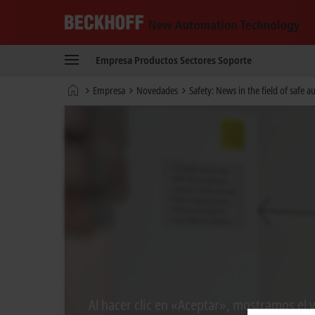
Beckhoff
-
Empresa
Productos
Sectores
Soporte
New
Automation
Página
Empresa
Novedades
Safety: News in the field of safe 
Technology
de
inicio
Al hacer clic en «Aceptar», mostramos el 