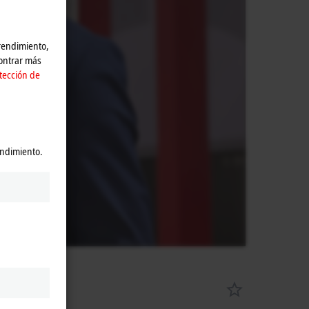
os.
 rendimiento,
contrar más
tección de
endimiento.