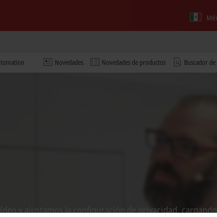
Méx
automation
Novedades
Novedades de productos
Buscador de
vídeo y ajustamos la configuración de privacidad, cargando