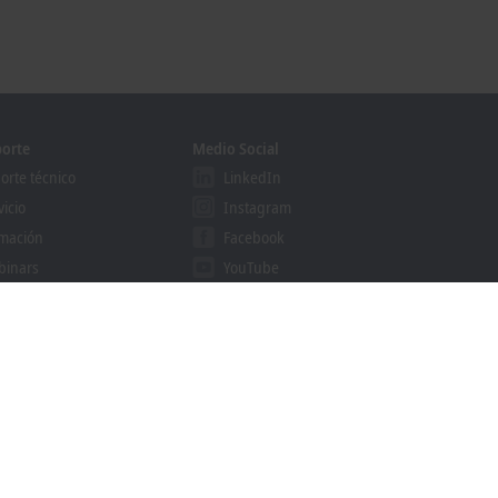
orte
Medio Social
orte técnico
LinkedIn
vicio
Instagram
mación
Facebook
binars
YouTube
grama Solution Provider
khoff Information System
cador de descargas