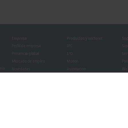
Empresa
Productos y sectores
Sop
Perfil de empresa
IPC
Sop
Presencia global
I/O
Ser
Mercado de empleo
Motion
For
nia
Novedades
Automation
We
Revista PC Control
MX-System
Pro
Eventos y fechas
Vision
Bec
Sistema de denuncia de
Sectores
Bus
irregularidades
Cumplimiento normativo
sobre envases