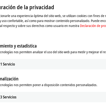
nga en cuenta nuestra
Declaración de protección de dat
ración de la privacidad
ionarle una experiencia óptima del sitio web, se utilizan cookies con fines de
Aceptar
 y uso confortable, así como para mostrar contenido personalizado. Puede en
al respecto y sobre sus derechos como usuario en nuestra
Declaración de pro
miento y estadística
ecnologías nos permiten analizar el uso del sitio web para medir y mejorar el r
1
Servicio
nalización
ecnologías nos permiten poner a disposición contenidos personalizados.
f safe automation
3
Servicios