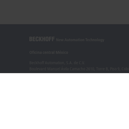
Oficina central México
Beckhoff Automation, S.A. de C.V.
Boulevard Manuel Ávila Camacho 2610, Torre B, Piso 9, Colo
Valle de los Pinos, Tlalnepantla de Baz
Estado de México CP 54040
+52 55 75998058
mexico@beckhoff.com
Información del contacto
www.beckhoff.com/es-mx/
Newsletter