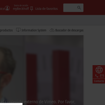
Inicio de sesión
ico
myBeckhoff
Lista de favoritos
 productos
Information System
Buscador de descargas
Contacto
 el contenido externo de Vimeo. Por favor,