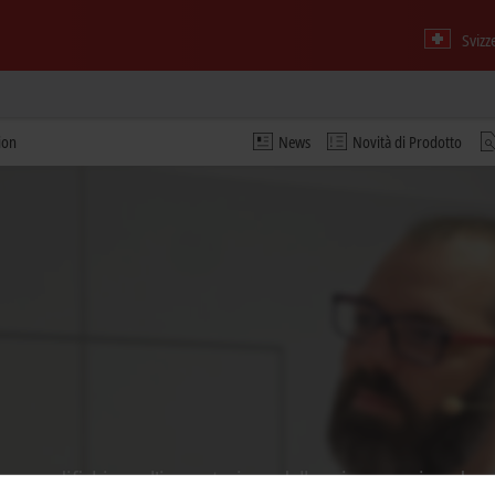
Svizz
ion
News
Novità di Prodotto
o e modifichiamo l'impostazione della privacy, caricando c