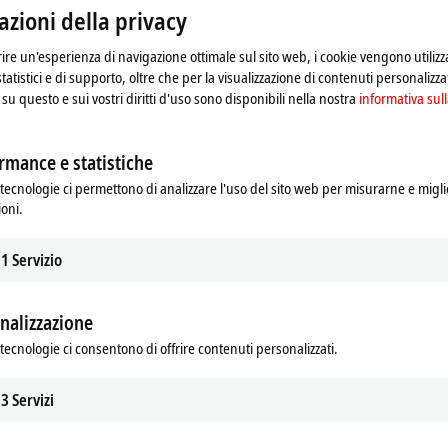
regato di fare riferimento alla nostra
informativa sulla pr
zioni della privacy
frire un'esperienza di navigazione ottimale sul sito web, i cookie vengono utilizz
Accetta
statistici e di supporto, oltre che per la visualizzazione di contenuti personalizzat
su questo e sui vostri diritti d'uso sono disponibili nella nostra
informativa sull
rmance e statistiche
tecnologie ci permettono di analizzare l'uso del sito web per misurarne e migli
ioni.
1
Servizio
nalizzazione
tecnologie ci consentono di offrire contenuti personalizzati.
3
Servizi
f safe automation