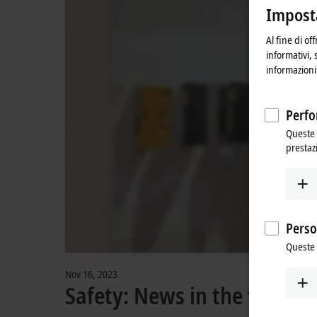
sei p
Imposta
Al fine di of
informativi, 
informazioni 
Perfo
Queste 
prestaz
Perso
Queste 
Nov 16, 2023
Safety: News in the field o