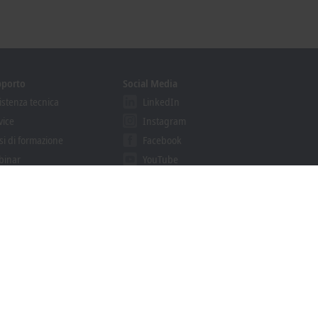
pporto
Social Media
istenza tecnica
LinkedIn
vice
Instagram
si di formazione
Facebook
binar
YouTube
gramma Solution Provider
khoff Information System
nload finder