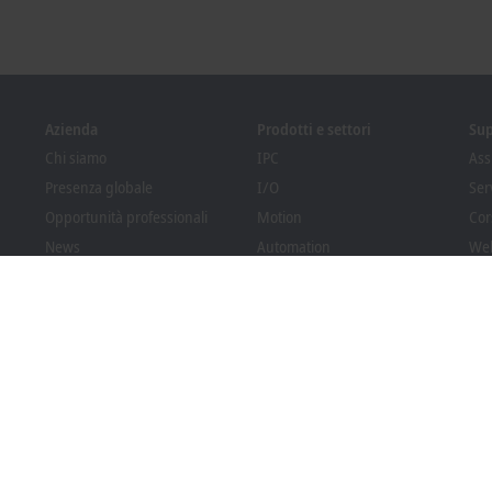
Azienda
Prodotti e settori
Su
Chi siamo
IPC
Ass
Presenza globale
I/O
Ser
Opportunità professionali
Motion
Cor
News
Automation
We
PC Control magazine
MX-System
Pro
Eventi e appuntamenti
Vision
Bec
Sistema di whistleblowing
Settori
Dow
Conformità degli imballaggi