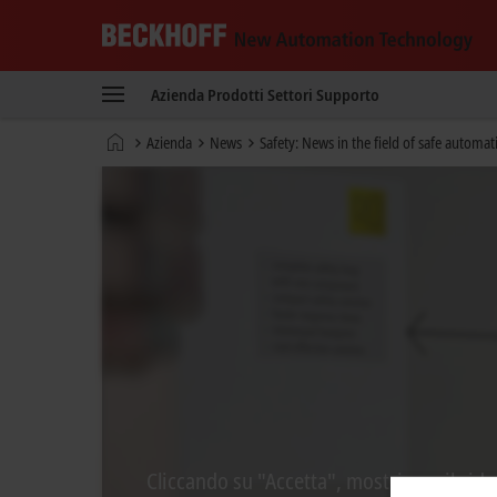
Beckhoff
-
Azienda
Prodotti
Settori
Supporto
New
Automation
Pagina
Azienda
News
Safety: News in the field of safe automat
Technology
iniziale
Cliccando su "Accetta", mostriamo il vide