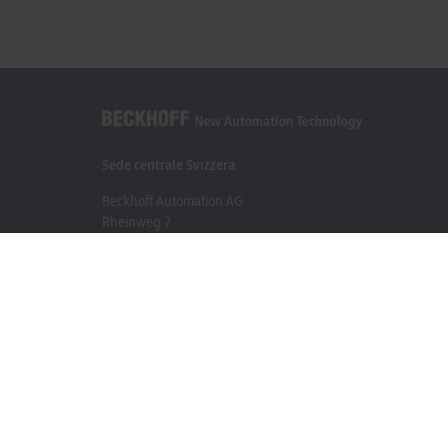
Sede centrale Svizzera
Beckhoff Automation AG
Rheinweg 7
8200 Schaffhausen
+41 52 633 40 40
info@beckhoff.ch
Contatti
www.beckhoff.com/it-ch/
Newsletter
Stampa la pagina