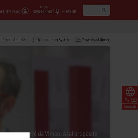
Accedi
era (Italiano)
myBeckhoff
Preferiti
Product finder
Information System
Download finder
Contatti
ontenuti esterni da Vimeo. A tal proposito