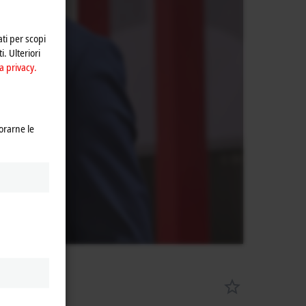
ivacy.
ati per scopi
i. Ulteriori
a privacy.
orarne le