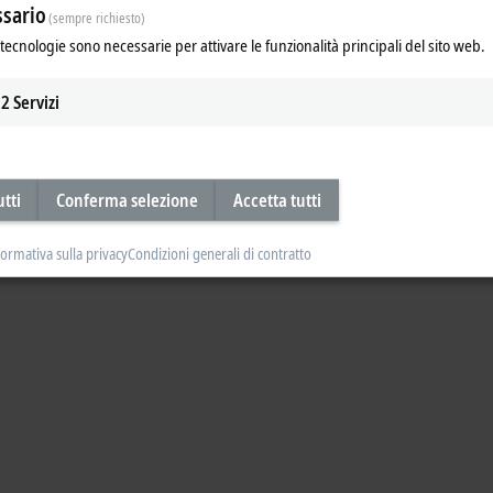
sario
(sempre richiesto)
s of automation. In this video, we demonstrate the updates of our safety soluti
tecnologie sono necessarie per attivare le funzionalità principali del sito web.
2
Servizi
utti
Conferma selezione
Accetta tutti
formativa sulla privacy
Condizioni generali di contratto