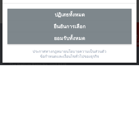
ปฏิเสธทั้งหมด
ยืนยันการเลือก
ยอมรับทั้งหมด
การติดต่อ
ประกาศทางกฎหมาย
นโยบายความเป็นส่วนตัว
สำนักงานผู้แทนประเทศไทย
ข้อกำหนดและเงื่อนไขทั่วไปของธุรกิจ
The Pretium Bang Na, Unit 91/8
Moo.15 Bang Na-Trat Frontage Road
Bang Kaeo, Bang Phli District, Samut Prakan 10540
+66 85 525 1555
sales@beckhoff.co.th
ข้อมูลติดต่อ
www.beckhoff.com/th-th/
จดหมายข่าว
ปริ้นหน้ากระดาษ