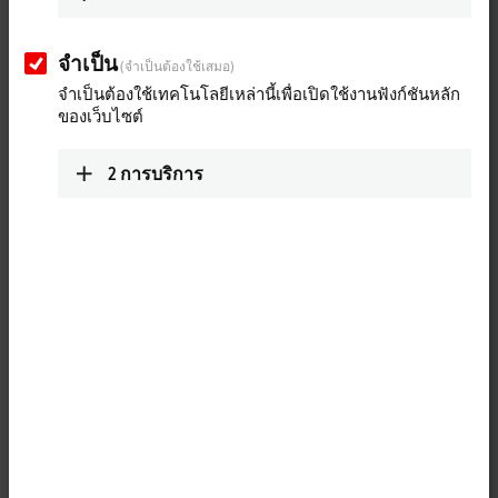
socket
Temperature
ER3204-0002
จำเป็น
measurement
Pt100, Pt200, Pt500,
(จำเป็นต้องใช้เสมอ)
Resistance thermometer RTD
Pt1000, Ni100, Ni120,
จำเป็นต้องใช้เทคโนโลยีเหล่านี้เพื่อเปิดใช้งานฟังก์ชันหลัก
Ni1000, 16 bit
ของเว็บไซต์
Temperature
ER3314-0002
measurement
type J, K, L, B, E, N, R, S, T,
2
การบริการ
Thermocouple, mV
U, 16 bit