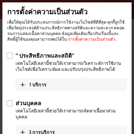
ลงชื่อเข้าใช้
การตั้งค่าความเป็นส่วนตัว
myBeckhoff
Beckhoff
-
เพื่อให้คุณได้รับประสบการณ์การใช้งานเว็บไซต์ที่ดีที่สุด คุกกี้ถูกใช้
เพื่อวัตถุประสงค์ด้านประสิทธิภาพทางสถิติและความสะดวก ตลอด
New
จนการแสดงเนื้อหาส่วนบุคคล ข้อมูลเพิ่มเติมเกี่ยวกับเรื่องนี้และ
Automation
หน้า
Products
I/O
EtherCAT Box
ERxxxx | Zinc die-cast housing
สิทธิ์ผู้ใช้ของคุณสามารถพบได้ใน
การตั้งค่าความเป็นส่วนตัว.
Technology
หลัก
ER3xxx | Analog input
Tabular Product overview
" ประสิทธิภาพและสถิติ"
ER3xxx | Zinc die-cast EtherCAT Box,
เทคโนโลยีเหล่านี้ช่วยให้เราสามารถวิเคราะห์การใช้งาน
analog input
เว็บไซต์เพื่อวิเคราะห์ผล และปรับปรุงประสิทธิภาพได้
ER3xxx | Analog input
1
บริการ
4-channel
Signal
ส่วนบุคคล
±10 V, 0/4…20 mA
ER3174-0002
เทคโนโลยีเหล่านี้ช่วยให้เราสามารถจัดหาเนื้อหาส่วน
บุคคล
Standard signal
differential inputs, 16 bit
ER3184-0002
ER3184-1002
single-ended, 16 bit, 2 per
2 channels per socket
3
การบริการ