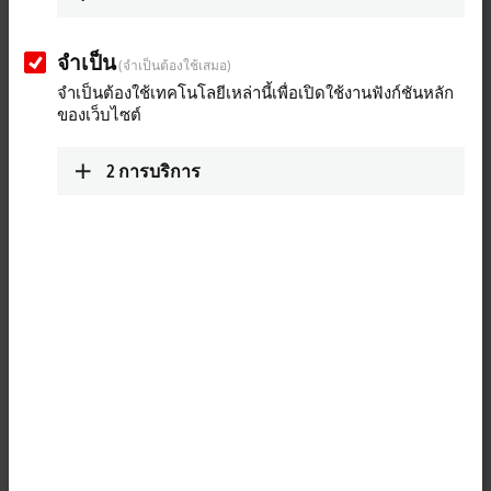
จำเป็น
(จำเป็นต้องใช้เสมอ)
จำเป็นต้องใช้เทคโนโลยีเหล่านี้เพื่อเปิดใช้งานฟังก์ชันหลัก
ของเว็บไซต์
2
การบริการ
1
The IP2001-Bxxx digital output connects the binary control signals
from the automation unit on to the actuators at the process level. The
eight outputs handle load currents of up to 0.5 A and indicate their
status through light emitting diodes. The signals are connected via M8
screw type connectors.
The outputs are short-circuit proof and protected against inverse