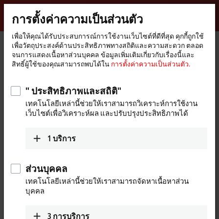
ลงชื่อเข้าใช้
การตั้งค่าความเป็นส่วนตัว
myBeckhoff
Beckhoff
-
เพื่อให้คุณได้รับประสบการณ์การใช้งานเว็บไซต์ที่ดีที่สุด คุกกี้ถูกใช้
เพื่อวัตถุประสงค์ด้านประสิทธิภาพทางสถิติและความสะดวก ตลอด
New
จนการแสดงเนื้อหาส่วนบุคคล ข้อมูลเพิ่มเติมเกี่ยวกับเรื่องนี้และ
Automation
หน้า
อุปกรณ์
I/O
Fieldbus Box and IO-Link box
Compact Box
สิทธิ์ผู้ใช้ของคุณสามารถพบได้ใน
การตั้งค่าความเป็นส่วนตัว.
Technology
หลัก
IP2xxx-Bxxx | Digital output
IP2001-Bxxx
IP2001-B520
" ประสิทธิภาพและสถิติ"
IP2001-B520 | Fieldbus Box, 8-
เทคโนโลยีเหล่านี้ช่วยให้เราสามารถวิเคราะห์การใช้งาน
channel digital output,
เว็บไซต์เพื่อวิเคราะห์ผล และปรับปรุงประสิทธิภาพได้
®
DeviceNet
, 24 V DC, 0.5 A, M8
1
บริการ
ส่วนบุคคล
เทคโนโลยีเหล่านี้ช่วยให้เราสามารถจัดหาเนื้อหาส่วน
บุคคล
3
การบริการ