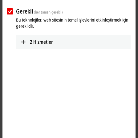
Gerekli
(her zaman gerekli)
Bu teknolojiler, web sitesinin temel işlevlerini etkinleştirmek için
gereklidir.
2
Hizmetler
1
The KL9070 shield terminal provides eight terminal points with the
potential of the mounting rail and enables the screening to be picked
up without further modular terminal blocks or wiring. With its internal
seamless copper surface, the KL9070 offers good screening between
two Bus Terminals.
Product status:
regular delivery
Product information