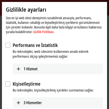
Giriş yap
Gizlilikle ayarları
myBeckhoff
Beckhoff
-
Size en iyi web sitesi deneyimini sunabilmek amacıyla, performans,
istatistik, kullanım rahatlığı ve kişiselleştirilmiş içeriklerin görüntülenmesi
New
için çerezler kullanılır. Bununla ilgili daha fazla bilgiyi ve kullanıcı haklarınızı
Automation
Ana
Ürünler
I/O
Bus Terminals
KL9xxx | System
KL9070
şurada bulabilirsiniz:
Gizlilik Politikası.
Technology
sayfa
KL9070 | Shield terminal
Performans ve İstatistik
Bu teknolojiler, web sitesinin kullanımını analiz ederek
performans ölçüp iyileştirmemizi sağlar.
1
Hizmet
Kişiselleştirme
Bu teknolojiler, kişiselleştirilmiş içerikler sunmamızı sağlar.
3
Hizmetler