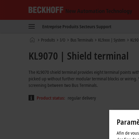
Beckhoff
-
Entreprise
Produits
Secteurs
Support
New
Automation
Page
Produits
I/O
Bus Terminals
KL9xxx | System
KL90
Technology
d'accueil
KL9070 | Shield terminal
The KL9070 shield terminal provides eight terminal points wit
picked up without further modular terminal blocks or wiring. 
screening between two Bus Terminals.
Product status:
regular delivery
Paramèt
Afin de vous 