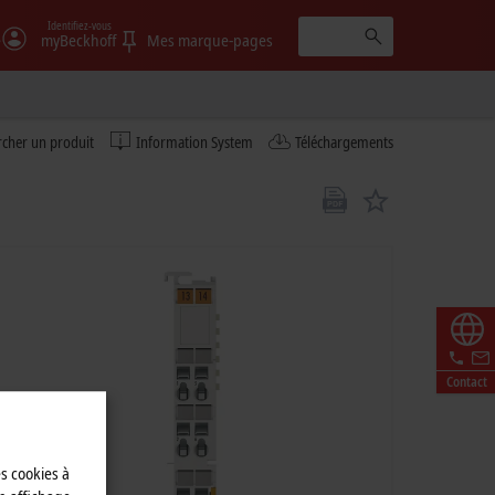
Identifiez-vous
e
myBeckhoff
Mes marque-pages
cher un produit
Information System
Téléchargements
Contact
es cookies à