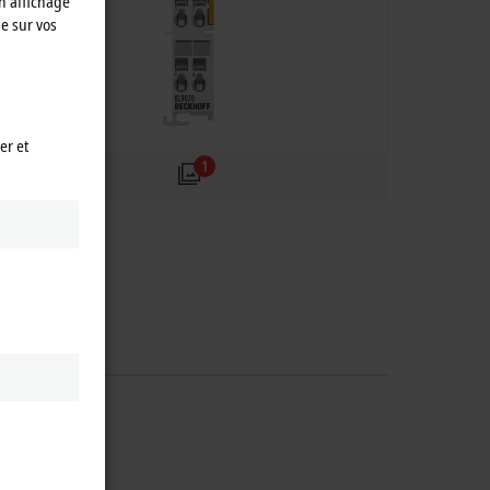
n affichage
e sur vos
er et
1