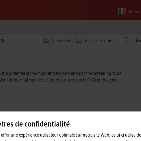
Franc
70
Nouveautés
Nouveautés produits
Recher
h the potential of the mounting rail and enables the screening to be
With its internal seamless copper surface, the KL9070 offers good
res de confidentialité
offrir une expérience utilisateur optimale sur notre site Web, celui-ci utilise d