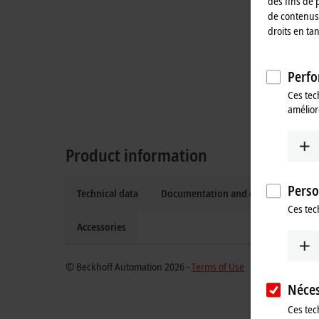
des fins de 
de contenus 
droits en ta
Perfo
Ces tec
amélior
Product information
Perso
Technical data
Documentation and downloads
Ces tec
Accessories
© Beckhoff Automation 2026 -
Terms of Use
Néces
Ces tec