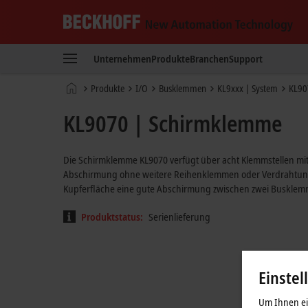
Beckhoff
-
Unternehmen
Produkte
Branchen
Support
New
Automation
Startseite
Produkte
I/O
Busklemmen
KL9xxx | System
KL90
Technology
KL9070 | Schirmklemme
Die Schirmklemme KL9070 verfügt über acht Klemmstellen mit
Abschirmung ohne weitere Reihenklemmen oder Verdrahtungsar
Kupferfläche eine gute Abschirmung zwischen zwei Busklem
Produktstatus:
Serienlieferung
Einstel
Um Ihnen ein