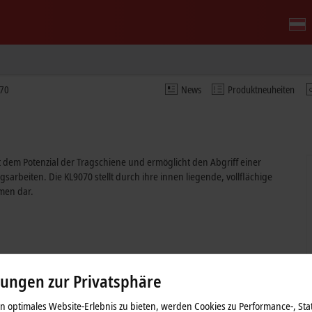
70
News
Produktneuheiten
 dem Potenzial der Tragschiene und ermöglicht den Abgriff einer
beiten. Die KL9070 stellt durch ihre innen liegende, vollflächige
men dar.
lungen zur Privatsphäre
 optimales Website-Erlebnis zu bieten, werden Cookies zu Performance-, Stat