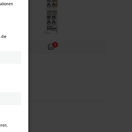
mationen
 die
1
eren.