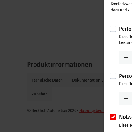
Komfortzwec
dazu und zu 
Perfo
Diese T
Leistun
Produktinformationen
Perso
Technische Daten
Dokumentation und Downloads
Diese T
Zubehör
© Beckhoff Automation 2026 -
Nutzungsbedingungen
Notw
Diese T