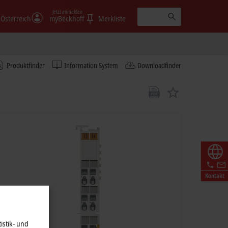
Jetzt anmelden
Österreich
myBeckhoff
Merkliste
Produktfinder
Information System
Downloadfinder
Kontakt
istik- und