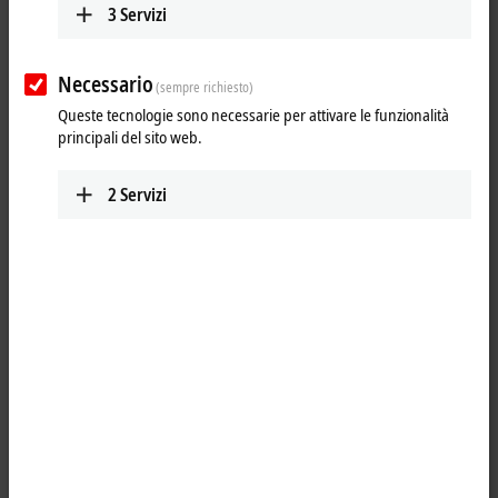
3
Servizi
Necessario
(sempre richiesto)
Queste tecnologie sono necessarie per attivare le funzionalità
principali del sito web.
2
Servizi
1
The KL9070 shield terminal provides eight terminal points with the
potential of the mounting rail and enables the screening to be picked
up without further modular terminal blocks or wiring. With its internal
seamless copper surface, the KL9070 offers good screening between
two Bus Terminals.
Product status:
regular delivery
Product information