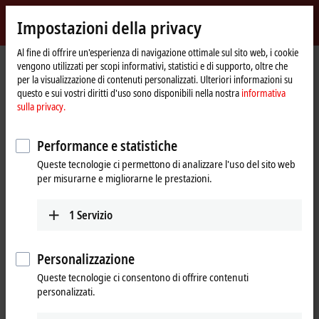
Accedi
Impostazioni della privacy
myBeckhoff
Beckhoff
-
Al fine di offrire un'esperienza di navigazione ottimale sul sito web, i cookie
vengono utilizzati per scopi informativi, statistici e di supporto, oltre che
New
per la visualizzazione di contenuti personalizzati. Ulteriori informazioni su
Automation
Pagina
Prodotti
I/O
Bus Terminals
KL9xxx | System
KL9070
questo e sui vostri diritti d'uso sono disponibili nella nostra
informativa
Technology
iniziale
sulla privacy.
KL9070 | Shield terminal
Performance e statistiche
Queste tecnologie ci permettono di analizzare l'uso del sito web
per misurarne e migliorarne le prestazioni.
1
Servizio
Personalizzazione
Queste tecnologie ci consentono di offrire contenuti
personalizzati.