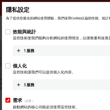
隱私設定
Beckhoff
-
為了提供您最佳的網站使用體驗，我們採用Cookies以協助性能、
New
Automation
首
公司
新聞
效能與統計
Technology
頁
整合模擬模型透過可靠的送料技術生產無撚絲帶紗
這些技術使我們能夠分析網站的使用情況，以便衡量和改善
1
服務
個人化
這些技術讓我們可以提供個人化內容。
3
服務
2021年7月28日
需求
（必要）
整合模擬模型透過可靠的送料技
啟動網站的核心功能必須使用這些技術。