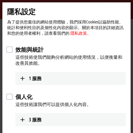
登入
隱私設定
myBeckhoff
Beckhoff
-
為了提供您最佳的網站使用體驗，我們採用Cookies以協助性能、
統計和便利性目的及個性化內容的顯示。關於本項目的詳細資訊
New
和您的使用者權利，請查看我們的
隱私政策。
Automation
首
Products
MX-System
MX-System-specific accessories
Technology
頁
MX-System-specific accessories
效能與統計
這些技術使我們能夠分析網站的使用情況，以便衡量和
改善其效能。
Tabular product overview
Product finder
1
服務
Completes the overall system
個人化
The right accessories for the MX-System offer everything you need for
這些技術讓我們可以提供個人化內容。
safe, reliable and flexible installation: high-quality pre-assembled
cables in various versions, suitable connectors and cables for field
assembly, as well as slot covers to protect unused interfaces from dust
3
服務
and moisture. In addition, special components are available for
creating a wireless diagnostic connection.