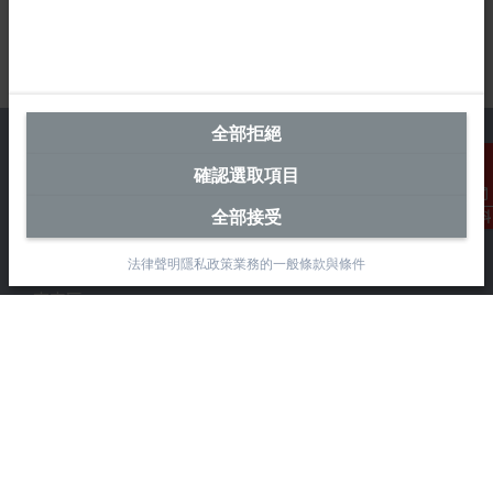
全部拒絕
確認選取項目
台灣總部 (中華台北)
全部接受
聯絡資料
Beckhoff Automation Co., Ltd.
法律聲明
隱私政策
業務的一般條款與條件
永春路38-2號
南屯區
台中市
408
+886 4 2252-9900
+886 4 2252-9911
info@beckhoff.com.tw
聯絡資訊