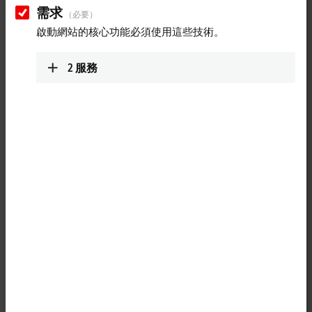
需求
（必要）
Pre-assembled cables
啟動網站的核心功能必須使用這些技術。
Accessories that are perfectly adapted to the MX-
System for efficient, safe installation.
2
服務
Learn more
Accessories for field assembly
Optimally matched cables sold by the meter and
connectors ensure quick, safe, and convenient
installation in the plant.
Learn more
Further accessories
Slot cover and diagnostic dongle are available as
separate accessories.
Learn more