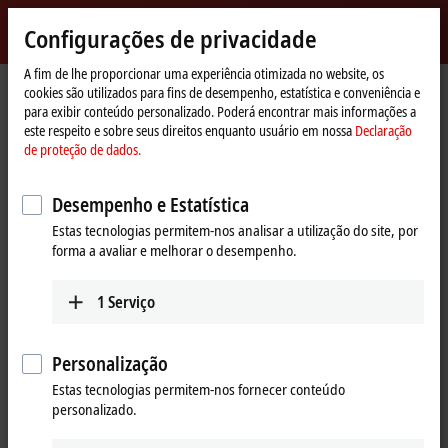
Entrar
Configurações de privacidade
myBeckhoff
Beckhoff
-
A fim de lhe proporcionar uma experiência otimizada no website, os
cookies são utilizados para fins de desempenho, estatística e conveniência e
New
para exibir conteúdo personalizado. Poderá encontrar mais informações a
Automation
Página
Products
MX-System
MX-System-specific accessories
este respeito e sobre seus direitos enquanto usuário em nossa
Declaração
Technology
Inicial
de proteção de dados.
MX-System-specific accessories
Desempenho e Estatística
Tabular product overview
Product finder
Estas tecnologias permitem-nos analisar a utilização do site, por
forma a avaliar e melhorar o desempenho.
Completes the overall system
1
Serviço
The right accessories for the MX-System offer everything you need for
safe, reliable and flexible installation: high-quality pre-assembled
Personalização
cables in various versions, suitable connectors and cables for field
Estas tecnologias permitem-nos fornecer conteúdo
assembly, as well as slot covers to protect unused interfaces from dust
personalizado.
and moisture. In addition, special components are available for
creating a wireless diagnostic connection.