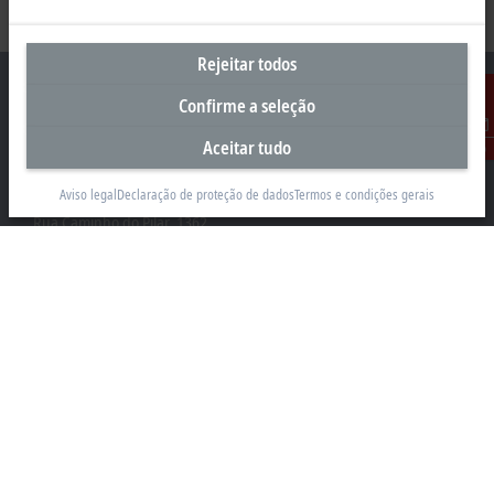
Rejeitar todos
Confirme a seleção
Aceitar tudo
Contato
Sede Brasil
Aviso legal
Declaração de proteção de dados
Termos e condições gerais
Beckhoff Automação Industrial Ltda.
Rua Caminho do Pilar, 1362
Vila Gilda, Santo André 09190-000 - SP
+55 11 4126-3232
info@beckhoff.com.br
Contato
www.beckhoff.com/pt-br/
Newsletter
Imprimir página
Empresa