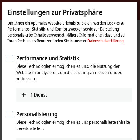
Jetzt anmelden
Einstellungen zur Privatsphäre
myBeckhoff
Beckhoff
-
Um Ihnen ein optimales Website-Erlebnis zu bieten, werden Cookies zu
Performance-, Statistik- und Komfortzwecken sowie zur Darstellung
New
personalisierter Inhalte verwendet. Nähere Informationen dazu und zu
Automation
Startseite
Produkte
MX-System
MX-System-spezifisches Zubehör
Ihren Rechten als Benutzer finden Sie in unserer
Datenschutzerklärung.
Technology
MX-System-spezifisches Zubehör
Performance und Statistik
Diese Technologien ermöglichen es uns, die Nutzung der
Tabellarische Produktübersicht
Produktfinder
Website zu analysieren, um die Leistung zu messen und zu
verbessern.
Komplettiert das Gesamtsystem
1
Dienst
Das passende Zubehör für das MX-System bietet alles, was für eine
sichere, zuverlässige und flexible Installation benötigt wird:
Personalisierung
hochwertige vorkonfektionierte Leitungen in verschiedenen
Diese Technologien ermöglichen es uns personalisierte Inhalte
Ausführungen, passende Steckverbinder und Kabel für Konfektionen
bereitzustellen.
im Feld, sowie Steckplatzabdeckungen zum Schutz ungenutzter
Schnittstellen vor Staub und Feuchtigkeit. Ergänzend stehen spezielle