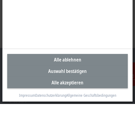
Alle ablehnen
Auswahl bestätigen
Unternehmenszentrale Österreich
Alle akzeptieren
Kontakt
Beckhoff Automation GmbH
Hauptstraße 11
Impressum
Datenschutzerklärung
Allgemeine Geschäftsbedingungen
6706 Bürs
+43 5552 68813-0
info@beckhoff.at
Kontaktinformationen
www.beckhoff.com/de-at/