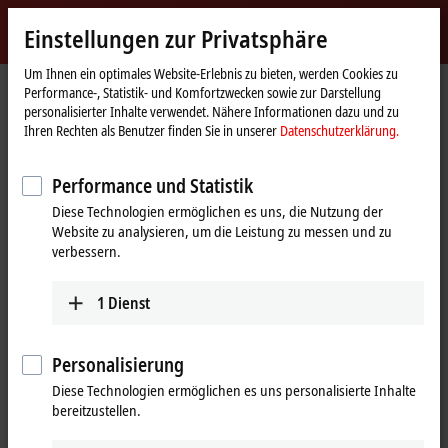
Jetzt anmelden
Einstellungen zur Privatsphäre
myBeckhoff
Beckhoff
-
Um Ihnen ein optimales Website-Erlebnis zu bieten, werden Cookies zu
Performance-, Statistik- und Komfortzwecken sowie zur Darstellung
New
personalisierter Inhalte verwendet. Nähere Informationen dazu und zu
Automation
Startseite
Produkte
I/O
Busklemmen
KL2xxx | Digital-Ausgang
Ihren Rechten als Benutzer finden Sie in unserer
Datenschutzerklärung.
Technology
KL2751
Performance und Statistik
KL2751 | Busklemme, 1-Kanal-
Diese Technologien ermöglichen es uns, die Nutzung der
Universaldimmer, 230 V AC,
Website zu analysieren, um die Leistung zu messen und zu
300 VA
verbessern.
1
Dienst
Personalisierung
Diese Technologien ermöglichen es uns personalisierte Inhalte
bereitzustellen.