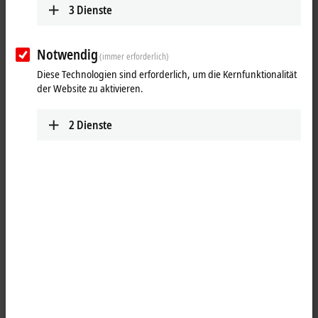
3
Dienste
Notwendig
(immer erforderlich)
Diese Technologien sind erforderlich, um die Kernfunktionalität
der Website zu aktivieren.
2
Dienste
1
Die Dimmer-Busklemme KL2751 ist für den direkten Anschluss
unterschiedlicher Beleuchtungsgeräte vorgesehen. Die dimmbaren
Beleuchtungsgeräte, wie Glühlampen, induktive und elektronische
Vorschaltgeräte, werden erkannt und in der richtigen Betriebsart
angesteuert. Über die Prozessdaten werden die gewünschten
Helligkeitswerte vorgegeben. Die KL2751 errechnet die richtigen