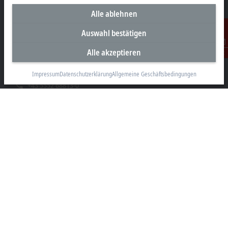
Alle ablehnen
Unternehmenszentrale Österreich
Auswahl bestätigen
Beckhoff Automation GmbH
Alle akzeptieren
Kontakt
Hauptstraße 11
6706 Bürs
Impressum
Datenschutzerklärung
Allgemeine Geschäftsbedingungen
+43 5552 68813-0
info@beckhoff.at
Kontaktinformationen
www.beckhoff.com/de-at/
Newsletter
Seite drucken
Unternehmen
Produkte und Branchen
Support