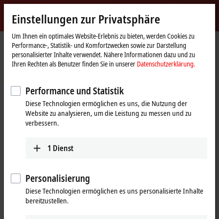
Jetzt anmelden
Einstellungen zur Privatsphäre
myBeckhoff
Beckhoff
-
Um Ihnen ein optimales Website-Erlebnis zu bieten, werden Cookies zu
Performance-, Statistik- und Komfortzwecken sowie zur Darstellung
New
personalisierter Inhalte verwendet. Nähere Informationen dazu und zu
Automation
Startseite
Produkte
I/O
EtherCAT Box
EPPxxxx | Industriegehäuse
Ihren Rechten als Benutzer finden Sie in unserer
Datenschutzerklärung.
Technology
EPP6xxx | Kommunikation
EPP6090-0000
Performance und Statistik
EPP6090-0000 | EtherCAT P-Box,
Diese Technologien ermöglichen es uns, die Nutzung der
Display mit Navigationstaster,
Website zu analysieren, um die Leistung zu messen und zu
Betriebsstundenzähler
verbessern.
1
Dienst
Personalisierung
Diese Technologien ermöglichen es uns personalisierte Inhalte
bereitzustellen.