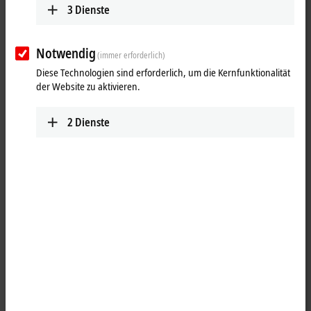
3
Dienste
Notwendig
(immer erforderlich)
Diese Technologien sind erforderlich, um die Kernfunktionalität
der Website zu aktivieren.
2
Dienste
1
1
1
Die Displaybox EPP6090-0000 verfügt über ein beleuchtetes,
reflexarmes LC-Display mit zwei Zeilen zu je 16 Zeichen. Sie kann z. B.
für die Anzeige von Statusmeldungen oder Diagnoseinformationen
verwendet werden. Ein nicht zurücksetzbarer Betriebsstundenzähler
ist integriert und kann sowohl angezeigt als auch über die Steuerung
ausgelesen werden.