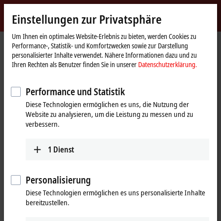
Jetzt anmelden
Einstellungen zur Privatsphäre
myBeckhoff
Beckhoff
-
Um Ihnen ein optimales Website-Erlebnis zu bieten, werden Cookies zu
Performance-, Statistik- und Komfortzwecken sowie zur Darstellung
New
personalisierter Inhalte verwendet. Nähere Informationen dazu und zu
Automation
Startseite
Produkte
I/O
EtherCAT Box
EPPxxxx | Industriegehäuse
Ihren Rechten als Benutzer finden Sie in unserer
Datenschutzerklärung.
Technology
EPPxxxx | System
EPP9022-0060
Performance und Statistik
EPP9022-0060 | EtherCAT P-Box,
Diese Technologien ermöglichen es uns, die Nutzung der
mit Spannungs-Diagnose
Website zu analysieren, um die Leistung zu messen und zu
verbessern.
1
Dienst
Personalisierung
Diese Technologien ermöglichen es uns personalisierte Inhalte
bereitzustellen.