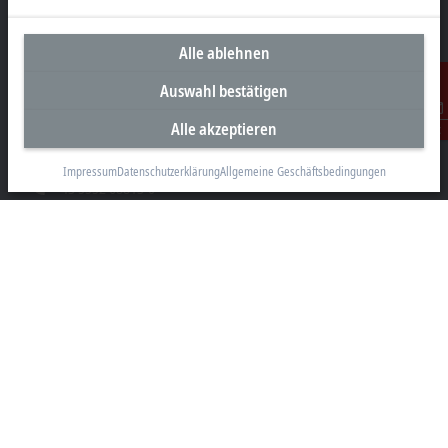
Alle ablehnen
Unternehmenszentrale Österreich
Auswahl bestätigen
Beckhoff Automation GmbH
Alle akzeptieren
Kontakt
Hauptstraße 11
6706 Bürs
Impressum
Datenschutzerklärung
Allgemeine Geschäftsbedingungen
+43 5552 68813-0
info@beckhoff.at
Kontaktinformationen
www.beckhoff.com/de-at/
Newsletter
Seite drucken
Unternehmen
Produkte und Branchen
Support