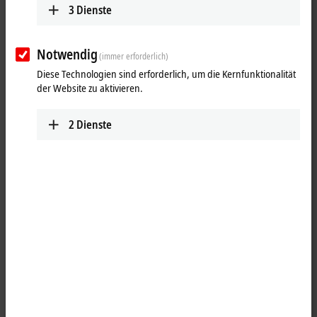
3
Dienste
Notwendig
(immer erforderlich)
Diese Technologien sind erforderlich, um die Kernfunktionalität
der Website zu aktivieren.
2
Dienste
1
1
Die
EtherCAT P
-Box EPP9022-0060 eignet sich zur Diagnose und
Messung der Spannungen U
und U
sowie Ströme I
und I
bzw. zur
S
P
S
P
Messung dieser Größen sowohl temporär während der
Inbetriebnahme als auch dauerhaft im Anlagenbetrieb. Über LEDs
(grün, gelb und rot) wird der Spannungsbereich auf der Box auch
ohne einen
EtherCAT
-Master angezeigt. In einem laufenden
EtherCAT-Netzwerk können die Werte von U
, U
, I
und I
auch als
S
P
S
P
Prozessdaten im Master ausgelesen werden. Die Spannungslevels zur