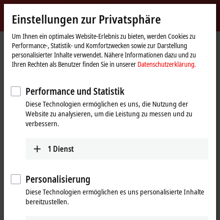
Jetzt anmelden
Einstellungen zur Privatsphäre
myBeckhoff
Beckhoff
-
Um Ihnen ein optimales Website-Erlebnis zu bieten, werden Cookies zu
Performance-, Statistik- und Komfortzwecken sowie zur Darstellung
New
personalisierter Inhalte verwendet. Nähere Informationen dazu und zu
Automation
Startseite
Produkte
I/O
EtherCAT-Klemmen
Ihren Rechten als Benutzer finden Sie in unserer
Datenschutzerklärung.
Technology
EL/ED3xxx | Analog-Eingang
EL3681-0030
Performance und Statistik
EL3681-0030 | EtherCAT-
Diese Technologien ermöglichen es uns, die Nutzung der
Klemme, 1-Kanal-Analog-
Website zu analysieren, um die Leistung zu messen und zu
Eingang, Multimeter,
verbessern.
300 V AC/DC, 10 A, 19 Bit, extern
1
Dienst
kalibriert
Personalisierung
Diese Technologien ermöglichen es uns personalisierte Inhalte
bereitzustellen.