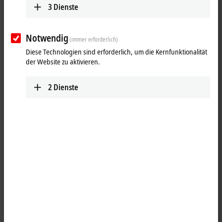
3
Dienste
Notwendig
(immer erforderlich)
Diese Technologien sind erforderlich, um die Kernfunktionalität
der Website zu aktivieren.
2
Dienste
1
3
Die
EtherCAT
-Klemme EL3681-0030 ermöglicht das Messen von
Strömen und Spannungen in einem großen Eingangsbereich. Die
Messbereiche werden automatisch umgeschaltet, wie es bei