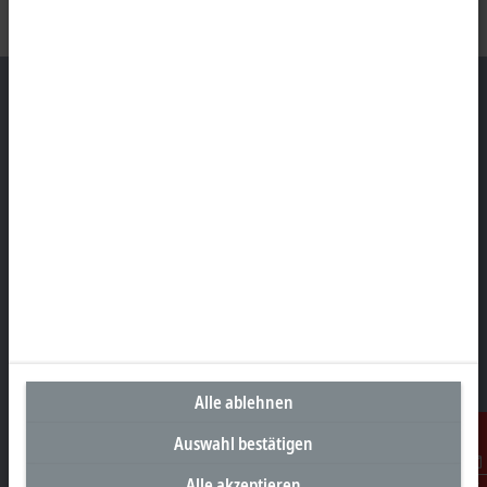
Unternehmenszentrale Österreich
Beckhoff Automation GmbH
Hauptstraße 11
6706 Bürs
+43 5552 68813-0
info@beckhoff.at
Kontaktinformationen
www.beckhoff.com/de-at/
Alle ablehnen
Newsletter
Seite drucken
Auswahl bestätigen
Alle akzeptieren
Kontakt