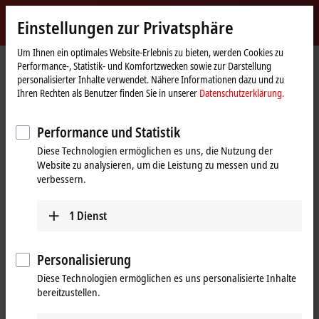
Jetzt anmelden
Einstellungen zur Privatsphäre
myBeckhoff
Beckhoff
-
Um Ihnen ein optimales Website-Erlebnis zu bieten, werden Cookies zu
Performance-, Statistik- und Komfortzwecken sowie zur Darstellung
New
personalisierter Inhalte verwendet. Nähere Informationen dazu und zu
Automation
Startseite
Produkte
I/O
EtherCAT-Klemmen
ELMxxxx | Messtechnik
Ihren Rechten als Benutzer finden Sie in unserer
Datenschutzerklärung.
Technology
Tabellarische Produktübersicht
Performance und Statistik
ELMxxxx | EtherCAT-
Diese Technologien ermöglichen es uns, die Nutzung der
Messtechnikklemmen
Website zu analysieren, um die Leistung zu messen und zu
verbessern.
ELMxxxx | Messtechnik
1
Dienst
2-Kanal
4-Kanal
Andere
Economyserie | 1 kSps pro Kanal, multiplexed
Personalisierung
±10 V/±20 mA
ELM3142-0000
ELM3144-0000
ELM3146
Diese Technologien ermöglichen es uns personalisierte Inhalte
Norm-Signal
24 Bit, 1 kSps, Push-in
24 Bit, 1 kSps, Push-in
24 Bit, 1 kS
bereitzustellen.
ELM3148
24 Bit, 1 kS