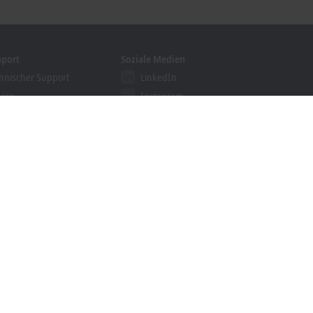
pport
Soziale Medien
hnischer Support
LinkedIn
vice
Instagram
ining
Facebook
binare
YouTube
ution Provider Programm
khoff Information System
nloadfinder