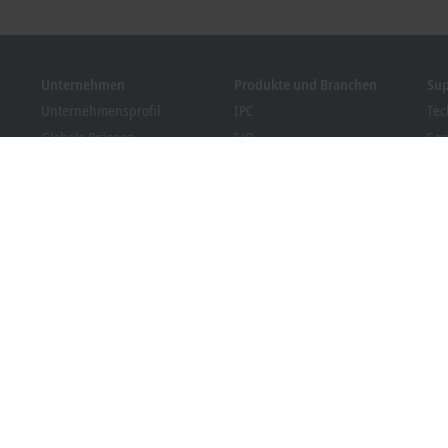
Unternehmen
Produkte und Branchen
Su
Unternehmensprofil
IPC
Tec
Globale Präsenz
I/O
Ser
Stellenangebote
Motion
Tra
News
Automation
We
Kundenmagazin PC Control
MX-System
Sol
Veranstaltungen und
Vision
Bec
Termine
Branchen
Dow
Hinweisgebersystem
Packaging Compliance