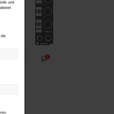
istik- und
mationen
 die
1
eren.