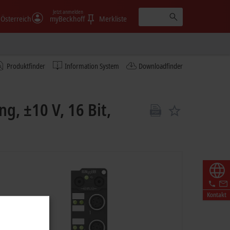
Jetzt anmelden
Österreich
myBeckhoff
Merkliste
Produktfinder
Information System
Downloadfinder
, ±10 V, 16 Bit,
Kontakt