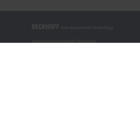
Unternehmenszentrale Österreich
Beckhoff Automation GmbH
Hauptstraße 11
6706 Bürs
+43 5552 68813-0
info@beckhoff.at
Kontaktinformationen
www.beckhoff.com/de-at/
Newsletter
Seite drucken