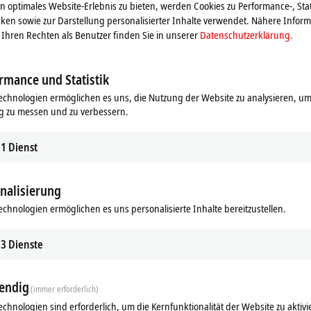
 optimales Website-Erlebnis zu bieten, werden Cookies zu Performance-, Stat
ingänge kann bei Bedarf verändert werden; eine automatische
ken sowie zur Darstellung personalisierter Inhalte verwendet. Nähere Infor
etriert wird wahlweise über den Feldbus oder mit dem KS2000-
Ihren Rechten als Benutzer finden Sie in unserer
Datenschutzerklärung.
rmance und Statistik
echnologien ermöglichen es uns, die Nutzung der Website zu analysieren, um
g zu messen und zu verbessern.
1
Dienst
nalisierung
echnologien ermöglichen es uns personalisierte Inhalte bereitzustellen.
ds
Ergänzende Produkte
3
Dienste
Ähnliche Produkte
endig
(immer erforderlich)
echnologien sind erforderlich, um die Kernfunktionalität der Website zu aktivi