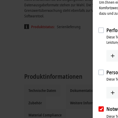
Um Ihnen ein
Datenausgabeformate stehen zur Wahl. Die Skalierung der E
Komfortzwec
Grenzwertüberwachung steht ebenfalls zur Verfügung. Param
dazu und zu 
Softwaretool.
Produktstatus:
Serienlieferung
Perfo
Diese T
Leistun
Perso
Produktinformationen
Diese T
Technische Daten
Dokumentation und Downloa
Zubehör
Weitere Informationen
Notw
Material Compliance
Diese T