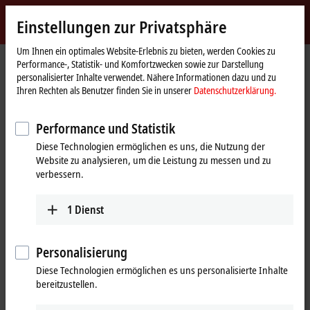
Jetzt anmelden
Einstellungen zur Privatsphäre
myBeckhoff
Beckhoff
-
Um Ihnen ein optimales Website-Erlebnis zu bieten, werden Cookies zu
Performance-, Statistik- und Komfortzwecken sowie zur Darstellung
New
personalisierter Inhalte verwendet. Nähere Informationen dazu und zu
Automation
Startseite
Produkte
I/O
Feldbus Box und IO-Link-Box
Kompakt Box
Ihren Rechten als Benutzer finden Sie in unserer
Datenschutzerklärung.
Technology
IP2xxx-Bxxx | Digital-Ausgang
IP2021-Bxxx
IP2021-B510
Performance und Statistik
IP2021-B510 | Feldbus Box, 8-
Diese Technologien ermöglichen es uns, die Nutzung der
Kanal-Digital-Ausgang,
Website zu analysieren, um die Leistung zu messen und zu
CANopen, 24 V DC, 2 A, M8
verbessern.
1
Dienst
Personalisierung
Diese Technologien ermöglichen es uns personalisierte Inhalte
bereitzustellen.