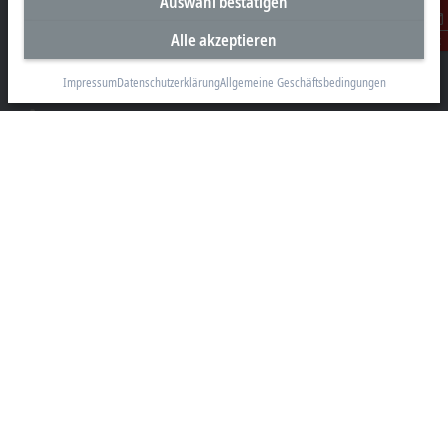
Auswahl bestätigen
Unternehmenszentrale Österreich
Beckhoff Automation GmbH
Alle akzeptieren
Kontakt
Hauptstraße 11
6706 Bürs
Impressum
Datenschutzerklärung
Allgemeine Geschäftsbedingungen
+43 5552 68813-0
info@beckhoff.at
Kontaktinformationen
www.beckhoff.com/de-at/
Newsletter
Seite drucken
Unternehmen
Produkte und Branchen
Support
Soziale Medien