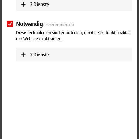
3
Dienste
Notwendig
(immer erforderlich)
Diese Technologien sind erforderlich, um die Kernfunktionalität
der Website zu aktivieren.
2
Dienste
1
Der Digital-Ausgang IP2021-Bxxx schaltet die binären Steuersignale
des Automatisierungsgerätes zur Prozessebene an die Aktoren weiter.
Die acht Ausgänge verarbeiten Lastströme bis jeweils 2 A, wobei der
Gesamtstrom auf 4 A begrenzt ist. Damit eignen sich diese
Baugruppen besonders für Anwendungen, bei denen nicht alle
Ausgänge gleichzeitig aktiv sind oder bei denen nicht alle Aktoren