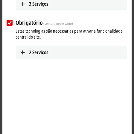
3
Serviços
Obrigatório
(sempre necessário)
Estas tecnologias são necessárias para ativar a funcionalidade
central do site.
2
Serviços
1
The IP2021-Bxxx digital output connects the binary control signals
from the automation unit on to the actuators at the process level. The
eight outputs handle load currents of up to 2 A each, although the
total current is limited to 4 A. This makes these modules particularly
suitable for applications in which not all of the outputs are active at the
same time or in which not all of the actuators draw 2 A signal