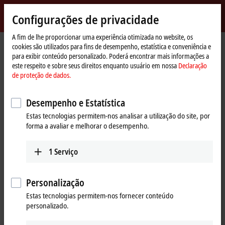
Entrar
Configurações de privacidade
myBeckhoff
Beckhoff
-
A fim de lhe proporcionar uma experiência otimizada no website, os
cookies são utilizados para fins de desempenho, estatística e conveniência e
New
para exibir conteúdo personalizado. Poderá encontrar mais informações a
Automation
Página
Produtos
I/O
Fieldbus Box and IO-Link box
Compact Box
este respeito e sobre seus direitos enquanto usuário em nossa
Declaração
Technology
Inicial
IP2xxx-Bxxx | Digital output
IP2021-Bxxx
IP2021-B510
de proteção de dados.
IP2021-B510 | Fieldbus Box, 8-
Desempenho e Estatística
channel digital output, CANopen,
Estas tecnologias permitem-nos analisar a utilização do site, por
24 V DC, 2 A, M8
forma a avaliar e melhorar o desempenho.
1
Serviço
Personalização
Estas tecnologias permitem-nos fornecer conteúdo
personalizado.