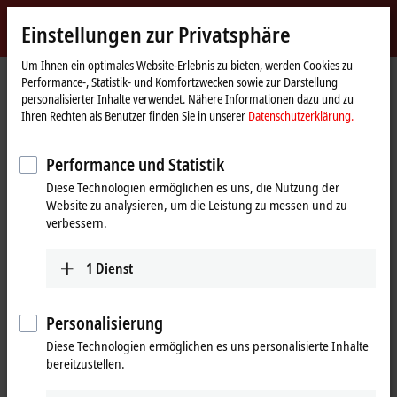
Jetzt anmelden
Einstellungen zur Privatsphäre
myBeckhoff
Beckhoff
-
Um Ihnen ein optimales Website-Erlebnis zu bieten, werden Cookies zu
Performance-, Statistik- und Komfortzwecken sowie zur Darstellung
New
personalisierter Inhalte verwendet. Nähere Informationen dazu und zu
Automation
Startseite
Unternehmen
Globale Präsenz
Libanon
Ihren Rechten als Benutzer finden Sie in unserer
Datenschutzerklärung.
Technology
Industrial Technologies (itec) S.A.L.,
Performance und Statistik
Libanon
Diese Technologien ermöglichen es uns, die Nutzung der
Website zu analysieren, um die Leistung zu messen und zu
verbessern.
Adresse und Kontakt
Industrial
Technischer Support
1
Dienst
Technologies (itec)
+961 1 491161
S.A.L.
+961 1 491162
Personalisierung
Point Center,
info@iteclive.com
Boulevard Fouad
Diese Technologien ermöglichen es uns personalisierte Inhalte
Chehab
bereitzustellen.
Sin El fil