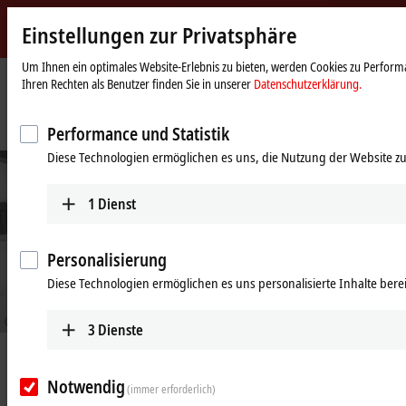
Einstellungen zur Privatsphäre
Beckhoff
-
Um Ihnen ein optimales Website-Erlebnis zu bieten, werden Cookies zu Performa
Ihren Rechten als Benutzer finden Sie in unserer
Datenschutzerklärung.
New
Automation
Startseite
Unternehmen
News
Technology
IPC-Technologie und EtherCAT für 3D-Laserschneidanlagen
Performance und Statistik
Diese Technologien ermöglichen es uns, die Nutzung der Website zu
1
Dienst
Personalisierung
Diese Technologien ermöglichen es uns personalisierte Inhalte berei
© Trumpf GmbH + Co. KG/Oliver Graf Fotostudio GmbH
3
Dienste
26.08.2021
IPC-Technologie und EtherCAT für
Notwendig
(immer erforderlich)