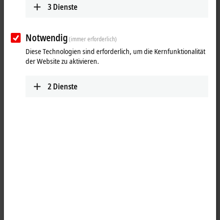
25 Einträge
3
Dienste
Alle Filter zurücksetzen
Notwendig
(immer erforderlich)
Ergebnisse:
Diese Technologien sind erforderlich, um die Kernfunktionalität
Ihre Auswahl:
der Website zu aktivieren.
Inhalte werden geladen ...
2
Dienste