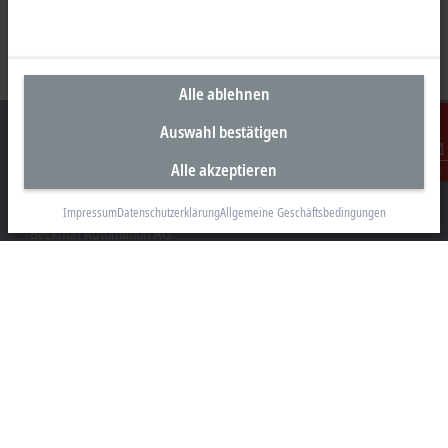
Alle ablehnen
Auswahl bestätigen
Alle akzeptieren
Kontakt
Unternehmenszentrale Schweiz
Impressum
Datenschutzerklärung
Allgemeine Geschäftsbedingungen
Beckhoff Automation AG
Rheinweg 7
8200 Schaffhausen
+41 52 633 40 40
info@beckhoff.ch
Kontaktinformationen
www.beckhoff.com/de-ch/
Newsletter
Seite drucken