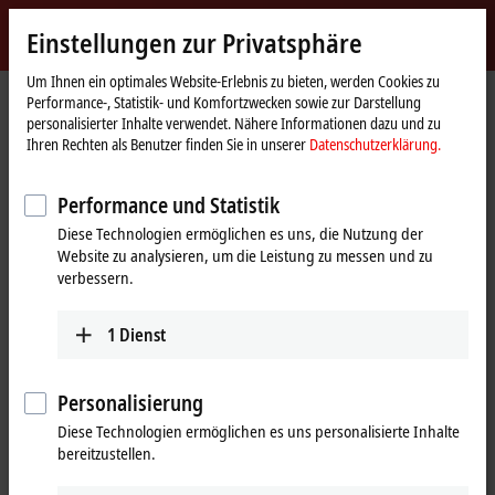
Jetzt anmelden
Einstellungen zur Privatsphäre
myBeckhoff
Beckhoff
-
Um Ihnen ein optimales Website-Erlebnis zu bieten, werden Cookies zu
Performance-, Statistik- und Komfortzwecken sowie zur Darstellung
New
personalisierter Inhalte verwendet. Nähere Informationen dazu und zu
Automation
Startseite
Produkte
I/O
EtherCAT Box
EQxxxx | Edelstahlgehäuse
Ihren Rechten als Benutzer finden Sie in unserer
Datenschutzerklärung.
Technology
EQ3xxx | Analog-Eingang
Performance und Statistik
EQ3xxx | Edelstahl-EtherCAT-Box,
Diese Technologien ermöglichen es uns, die Nutzung der
Analog-Eingang
Website zu analysieren, um die Leistung zu messen und zu
verbessern.
Tabellarische Produktübersicht
Produktfinder
1
Dienst
Die EtherCAT-Box-Module EQ3xxx verarbeiten analoge Signale mit den
Pegeln 0 bis
10 V
,
±10 V
, 0 bis
20 mA
und 4 bis
20 mA
. Es werden aber
Personalisierung
auch weitere in der Industrie eingesetzte Spannungs- und
Diese Technologien ermöglichen es uns personalisierte Inhalte
Stromsignale unterstützt und vorverarbeitet.
bereitzustellen.