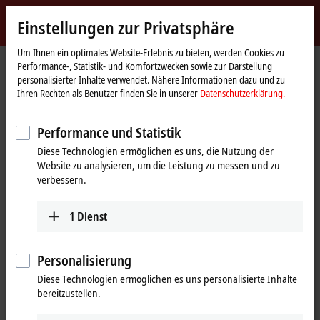
Jetzt anmelden
Einstellungen zur Privatsphäre
myBeckhoff
Beckhoff
-
Um Ihnen ein optimales Website-Erlebnis zu bieten, werden Cookies zu
Performance-, Statistik- und Komfortzwecken sowie zur Darstellung
New
personalisierter Inhalte verwendet. Nähere Informationen dazu und zu
Automation
Startseite
Produkte
I/O
EtherCAT-Steckmodule
Ihren Rechten als Benutzer finden Sie in unserer
Datenschutzerklärung.
Technology
EJ3xxx | Analog-Eingang
EJ3214
Performance und Statistik
EJ3214 | EtherCAT-Steckmodul,
Diese Technologien ermöglichen es uns, die Nutzung der
4-Kanal-Analog-Eingang,
Website zu analysieren, um die Leistung zu messen und zu
Temperatur, RTD (Pt100), 16 Bit
verbessern.
1
Dienst
Personalisierung
Diese Technologien ermöglichen es uns personalisierte Inhalte
bereitzustellen.