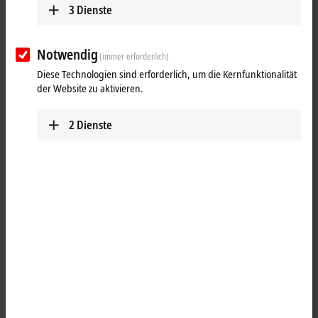
3
Dienste
Notwendig
(immer erforderlich)
Diese Technologien sind erforderlich, um die Kernfunktionalität
der Website zu aktivieren.
2
Dienste
2
4
Das
EtherCAT
-Steckmodul EJ3214 erlaubt den direkten Anschluss von
vier Widerstandssensoren. Die Schaltung des Moduls kann Sensoren
in 2- und 3-Leitertechnik betreiben. Ein Mikroprozessor realisiert die
Linearisierung über den gesamten Temperaturbereich, der frei
wählbar ist. Die Standardeinstellung des EJ3214 ist: Auflösung 0,1 °C.
Der Signalzustand wird durch Leuchtdioden angezeigt,