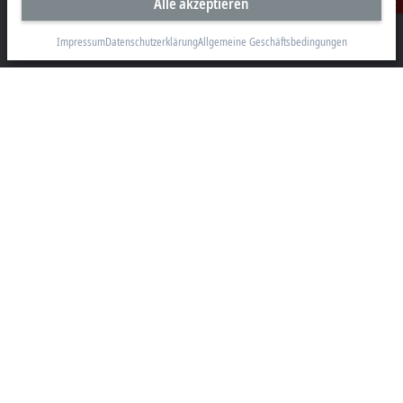
Alle akzeptieren
Kontakt
Beckhoff Automation GmbH & Co. KG
Hülshorstweg 20
Impressum
Datenschutzerklärung
Allgemeine Geschäftsbedingungen
33415 Verl
+49 5246 963-0
info@beckhoff.com
Kontaktinformationen
www.beckhoff.com/de-de/
Newsletter
Seite drucken
Unternehmen
Produkte und Branchen
Support
Soziale Medien