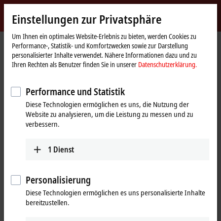
Jetzt anmelden
Einstellungen zur Privatsphäre
myBeckhoff
Beckhoff
-
Um Ihnen ein optimales Website-Erlebnis zu bieten, werden Cookies zu
Performance-, Statistik- und Komfortzwecken sowie zur Darstellung
New
personalisierter Inhalte verwendet. Nähere Informationen dazu und zu
Automation
Startseite
Produkte
I/O
Busklemmen
KL2xxx | Digital-Ausgang
Ihren Rechten als Benutzer finden Sie in unserer
Datenschutzerklärung.
Technology
KL2521
Performance und Statistik
KL2521 | Busklemme, 1-Kanal-
Diese Technologien ermöglichen es uns, die Nutzung der
Pulse-Train-Ausgang, Inkr.-Enc.-
Website zu analysieren, um die Leistung zu messen und zu
Simulation, RS422, 50 mA
verbessern.
1
Dienst
Personalisierung
Diese Technologien ermöglichen es uns personalisierte Inhalte
bereitzustellen.