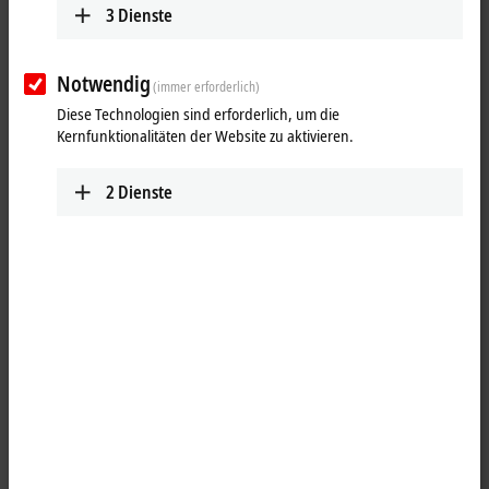
3
Dienste
Notwendig
(immer erforderlich)
Diese Technologien sind erforderlich, um die
Kernfunktionalitäten der Website zu aktivieren.
2
Dienste
1
Die Ausgangsklemme KL2521 verändert ein binäres Signal in der
Frequenz und gibt es (galvanisch getrennt vom K-Bus) aus. Die
Frequenz wird durch einen 16-Bit-Wert vom Automatisierungsgerät
vorgegeben. Die Ausgangsstufe ist RS422-kompatibel und kann in
der Version KL2521-0024 mit 24-V-DC-Signalen betrieben werden. Die
Busklemme zeigt ihren Signalzustand durch Leuchtdioden an. Die