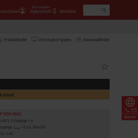
Jetzt anmelden
eutschland
myBeckhoff
Merkliste
Produktfinder
Information System
Downloadfinder
6-Kanal
P1859-0042
Kontakt
 x M12, 8 Eingänge + 8
usgänge, I
= 0,5 A, EtherCAT
max
12, 3 ms