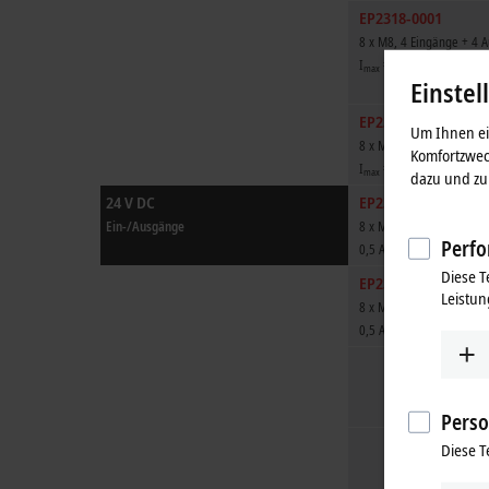
EP2318-0001
8 x M8, 4 Eingänge + 4 
I
= 0,5 A, 10 µs
max
Einstel
EP2328-0001
Um Ihnen ein
8 x M8, 4 Eingänge + 4 
Komfortzwec
I
= 2 A, 3 ms
max
dazu und zu 
24 V DC
EP2338-0001
Vorzug
Ein-/Ausgänge
8 x M8, 8 Ein-/Ausgänge,
Perfo
0,5 A, 10 µs
Diese T
EP2338-1001
Leistun
8 x M8, 8 Ein-/Ausgänge,
0,5 A, 3 ms
Perso
Diese T