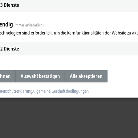
S
3
Dienste
F
E
endig
S
(immer erforderlich)
F
echnologien sind erforderlich, um die Kernfunktionalitäten der Website zu akt
E
8
2
Dienste
0
EP1957-0022
TwinSAFE Logic, 8 sichere
ehnen
Auswahl bestätigen
Alle akzeptieren
Eingänge, 4 sichere Ausgänge
atenschutzerklärung
Allgemeine Geschäftsbedingungen