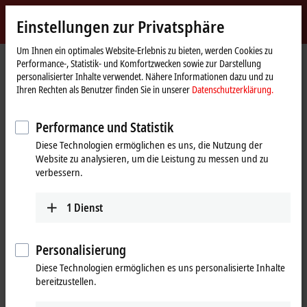
Jetzt anmelden
Einstellungen zur Privatsphäre
myBeckhoff
Beckhoff
-
Um Ihnen ein optimales Website-Erlebnis zu bieten, werden Cookies zu
Performance-, Statistik- und Komfortzwecken sowie zur Darstellung
New
personalisierter Inhalte verwendet. Nähere Informationen dazu und zu
Automation
Startseite
Produkte
I/O
EtherCAT-Klemmen
Ihren Rechten als Benutzer finden Sie in unserer
Datenschutzerklärung.
Technology
EL/ED3xxx | Analog-Eingang
ELX3204-0090
Performance und Statistik
ELX3204-0090 | EtherCAT-
Diese Technologien ermöglichen es uns, die Nutzung der
Klemme, 4-Kanal-Analog-
Website zu analysieren, um die Leistung zu messen und zu
Eingang, Temperatur, RTD
verbessern.
(Pt100), 16 Bit, Ex i, TwinSAFE SC
1
Dienst
Personalisierung
Diese Technologien ermöglichen es uns personalisierte Inhalte
bereitzustellen.