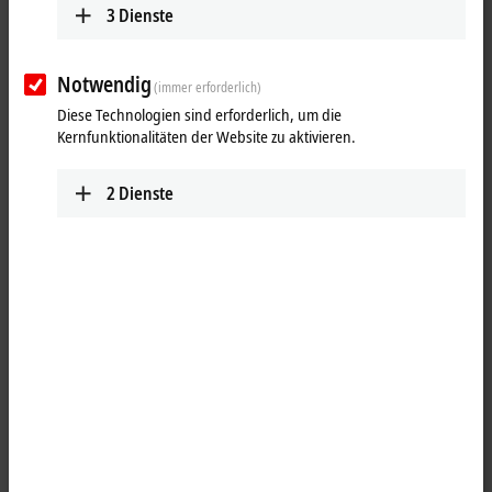
3
Dienste
Notwendig
(immer erforderlich)
Diese Technologien sind erforderlich, um die
Kernfunktionalitäten der Website zu aktivieren.
2
Dienste
1
2
Die analoge Eingangsklemme ELX3204-0090 erlaubt den direkten
Anschluss von RTDs aus explosionsgefährdeten Bereichen der Zonen
0/20 und 1/21. Die Schaltung der ELX3204-0090 kann Sensoren in 2-
Leitertechnik betreiben. Die Linearisierung erfolgt über den
gesamten, frei wählbaren Temperaturbereich. Standardmäßig ist die