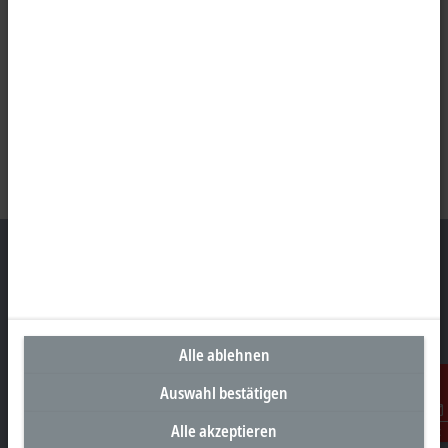
Unternehmenszentrale Deutschland
Beckhoff Automation GmbH & Co. KG
Alle ablehnen
Hülshorstweg 20
Auswahl bestätigen
33415 Verl
+49 5246 963-0
Alle akzeptieren
Kontakt