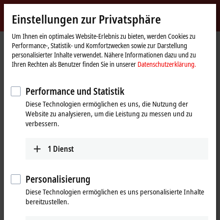
Jetzt anmelden
Einstellungen zur Privatsphäre
myBeckhoff
Beckhoff
-
Um Ihnen ein optimales Website-Erlebnis zu bieten, werden Cookies zu
Performance-, Statistik- und Komfortzwecken sowie zur Darstellung
New
personalisierter Inhalte verwendet. Nähere Informationen dazu und zu
Automation
Startseite
Produkte
I/O
EtherCAT-Klemmen
Ihren Rechten als Benutzer finden Sie in unserer
Datenschutzerklärung.
Technology
EL/ED6xxx | Kommunikation
EL6224-0090
Performance und Statistik
EL6224-0090 | EtherCAT-
Diese Technologien ermöglichen es uns, die Nutzung der
Klemme, 4-Kanal-
Website zu analysieren, um die Leistung zu messen und zu
Kommunikations-Interface, IO-
verbessern.
Link, Master, TwinSAFE SC
1
Dienst
Personalisierung
Diese Technologien ermöglichen es uns personalisierte Inhalte
bereitzustellen.