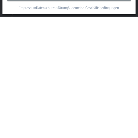
info@beckhoff.com
Impressum
Datenschutzerklärung
Allgemeine Geschäftsbedingungen
Kontaktinformationen
www.beckhoff.com/de-de/
Newsletter
Seite drucken
Unternehmen
Produkte und Branchen
Support
Soziale Medien
Impressum
Nutzungsbedingungen
Datenschutzerklärung
Allgemeine Geschäftsbedingungen
Einstellungen zur Privatsphäre
Marken
© Beckhoff Automation 2026