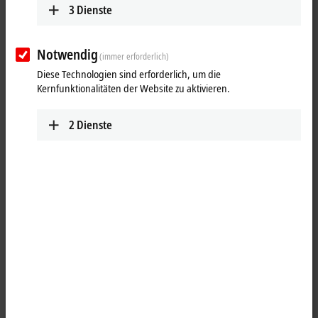
3
Dienste
Notwendig
(immer erforderlich)
Diese Technologien sind erforderlich, um die
Kernfunktionalitäten der Website zu aktivieren.
2
Dienste
1
1
Die IO-Link-Klemme EL6224 ermöglicht den Anschluss von bis zu vier
IO-Link-Teilnehmern, den sogenannten IO-Link-Devices. Dies können
Aktoren, Sensoren oder Kombinationen aus beiden sein. Die
Verbindung zwischen der Klemme und dem Teilnehmer erfolgt als
Punkt-zu-Punkt-Verbindung. Die Klemme wird über den
EtherCAT
-