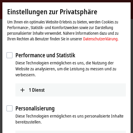
Jetzt anmelden
Einstellungen zur Privatsphäre
myBeckhoff
Beckhoff
-
Um Ihnen ein optimales Website-Erlebnis zu bieten, werden Cookies zu
Performance-, Statistik- und Komfortzwecken sowie zur Darstellung
New
personalisierter Inhalte verwendet. Nähere Informationen dazu und zu
Automation
Startseite
Produkte
I/O
EtherCAT-Klemmen
ELx9xx | TwinSAFE
Ihren Rechten als Benutzer finden Sie in unserer
Datenschutzerklärung.
Technology
ELM7211-9018
Performance und Statistik
ELM7211-9018 | EtherCAT-
Diese Technologien ermöglichen es uns, die Nutzung der
Klemme, 1-Kanal-Motion-
Website zu analysieren, um die Leistung zu messen und zu
Interface, Servomotor, 48 V DC,
verbessern.
4,5 A, OCT, STO, Safe Motion,
1
Dienst
TwinSAFE Logic
Personalisierung
Diese Technologien ermöglichen es uns personalisierte Inhalte
bereitzustellen.