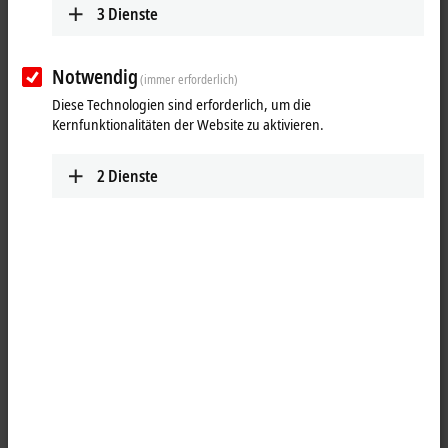
3
Dienste
Notwendig
(immer erforderlich)
Diese Technologien sind erforderlich, um die
Kernfunktionalitäten der Website zu aktivieren.
2
Dienste
1
1
Die Servomotor-
EtherCAT
-Klemme ELM72xx-9018 mit integriertem
Absolutwert-Interface bietet hohe Servo-Performance in sehr
kompakter Bauform. Die schnelle Regelungstechnik auf Basis einer