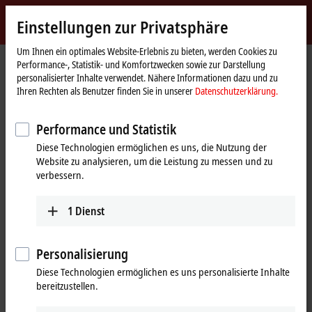
Jetzt anmelden
Einstellungen zur Privatsphäre
myBeckhoff
Beckhoff
-
Um Ihnen ein optimales Website-Erlebnis zu bieten, werden Cookies zu
Performance-, Statistik- und Komfortzwecken sowie zur Darstellung
New
personalisierter Inhalte verwendet. Nähere Informationen dazu und zu
Automation
Startseite
Produkte
I/O
EtherCAT-Klemmen
Ihren Rechten als Benutzer finden Sie in unserer
Datenschutzerklärung.
Technology
ELxxxx-0090 | TwinSAFE SC
Tabellarische Produktübersicht
Performance und Statistik
ELxxxx-0090 | EtherCAT-Klemmen,
Diese Technologien ermöglichen es uns, die Nutzung der
TwinSAFE SC
Website zu analysieren, um die Leistung zu messen und zu
verbessern.
ELxxxx-0090 | TwinSAFE SC
1
Dienst
1-Kanal
2-Kanal
4-Kana
Analog-Eingang
EL3124
Personalisierung
16 Bit, T
Diese Technologien ermöglichen es uns personalisierte Inhalte
EL3174
bereitzustellen.
16 Bit, 
TwinSAFE