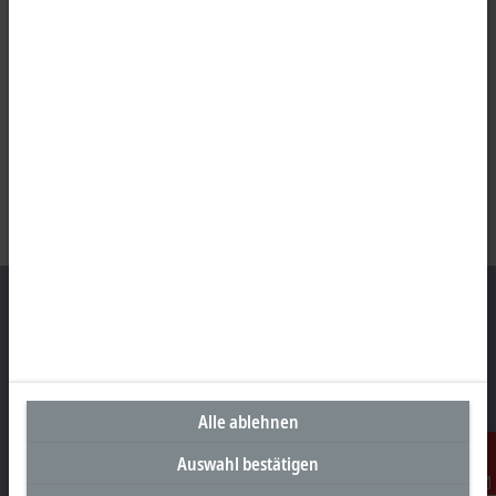
Unternehmenszentrale Deutschland
Beckhoff Automation GmbH & Co. KG
Alle ablehnen
Hülshorstweg 20
33415 Verl
Auswahl bestätigen