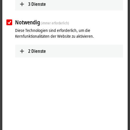
3
Dienste
Notwendig
(immer erforderlich)
Diese Technologien sind erforderlich, um die
Kernfunktionalitäten der Website zu aktivieren.
2
Dienste
2
Das
EtherCAT
-Steckmodul EJ5101-0090 ist ein Interface zum direkten
Anschluss von Inkremental-Encodern mit Differenzsignalen (RS422)
oder TTL-Single-Ended-Signalen über das Signal Distribution Board.