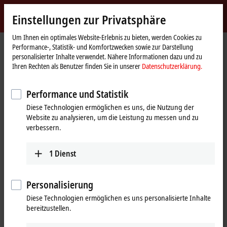
Jetzt anmelden
Einstellungen zur Privatsphäre
myBeckhoff
Beckhoff
-
Um Ihnen ein optimales Website-Erlebnis zu bieten, werden Cookies zu
Performance-, Statistik- und Komfortzwecken sowie zur Darstellung
New
personalisierter Inhalte verwendet. Nähere Informationen dazu und zu
Automation
Startseite
Produkte
I/O
EtherCAT-Steckmodule
Ihren Rechten als Benutzer finden Sie in unserer
Datenschutzerklärung.
Technology
EJ5xxx | Winkel-/Wegmessung
EJ5101-0090
Performance und Statistik
EJ5101-0090 | EtherCAT-
Diese Technologien ermöglichen es uns, die Nutzung der
Steckmodul, 1-Kanal-Encoder-
Website zu analysieren, um die Leistung zu messen und zu
Interface, inkremental, 5 V DC
verbessern.
(DIFF RS422, TTL), 1 MHz,
1
Dienst
TwinSAFE SC
Personalisierung
Diese Technologien ermöglichen es uns personalisierte Inhalte
bereitzustellen.