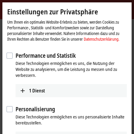
Jetzt anmelden
Einstellungen zur Privatsphäre
myBeckhoff
Beckhoff
-
Um Ihnen ein optimales Website-Erlebnis zu bieten, werden Cookies zu
Performance-, Statistik- und Komfortzwecken sowie zur Darstellung
New
personalisierter Inhalte verwendet. Nähere Informationen dazu und zu
Automation
Startseite
Produkte
I/O
Feldbus Box und IO-Link-Box
IO-Link-Box
Ihren Rechten als Benutzer finden Sie in unserer
Datenschutzerklärung.
Technology
EPIxxxx | Industriegehäuse
EPI2xxx | Digital-Ausgang
Tabellarische Produktübersicht
Performance und Statistik
EPI2xxx | IO-Link-Box, Digital-
Diese Technologien ermöglichen es uns, die Nutzung der
Website zu analysieren, um die Leistung zu messen und zu
Ausgang
verbessern.
EPI2xxx | Digital-Ausgang
1
Dienst
8-Kanal
16-Kanal
Signal
Personalisierung
Diese Technologien ermöglichen es uns personalisierte Inhalte
24 V DC
EPI2008-0001
EPI2008-0002
bereitzustellen.
I
= 0,5 A
8 x M8
4 x M12
max
24 V DC
EPI2809-