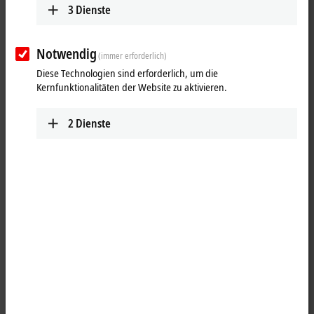
3
Dienste
I
= 0,5 A, ∑ 4 A
16 x M8
max
Notwendig
(immer erforderlich)
Diese Technologien sind erforderlich, um die
Kernfunktionalitäten der Website zu aktivieren.
2
Dienste