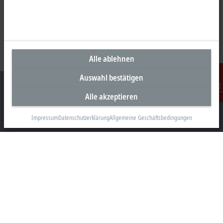
Alle ablehnen
Auswahl bestätigen
Alle akzeptieren
Kontakt
Impressum
Datenschutzerklärung
Allgemeine Geschäftsbedingungen
Unternehmenszentrale Deutschland
Beckhoff Automation GmbH & Co. KG
Hülshorstweg 20
33415 Verl
+49 5246 963-0
info@beckhoff.com
Kontaktinformationen
www.beckhoff.com/de-de/