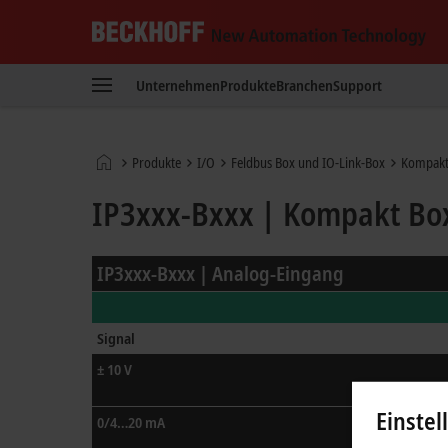
Beckhoff
-
Unternehmen
Produkte
Branchen
Support
New
Automation
Technology
Startseite
Produkte
I/O
Feldbus Box und IO-Link-Box
Kompakt
IP3xxx-Bxxx | Kompakt Bo
IP3xxx-Bxxx | Analog-Eingang
Signal
± 10 V
Einstel
0/4…20 mA