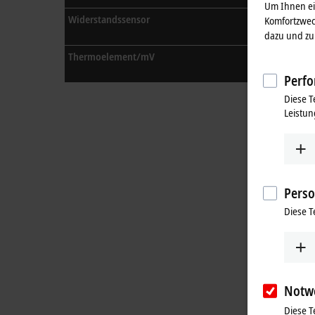
Um Ihnen ein
Widerstandssensor
Komfortzwec
dazu und zu 
Thermoelement/mV
Perfo
Diese T
Leistun
Perso
Diese T
Notw
Diese T