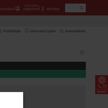
Jetzt anmelden
eutschland
myBeckhoff
Merkliste
Produktfinder
Information System
Downloadfinder
Kontakt