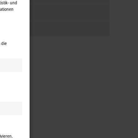
istik- und
mationen
 die
ivieren.