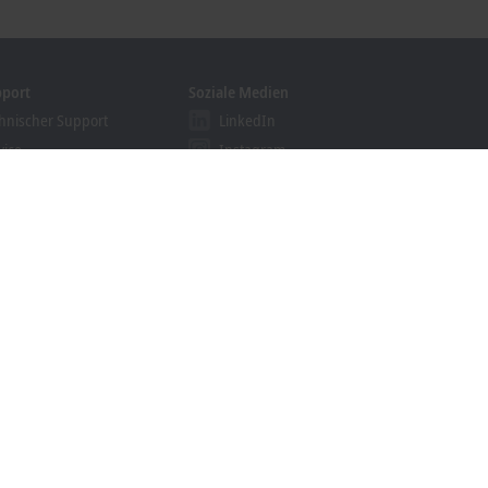
pport
Soziale Medien
hnischer Support
LinkedIn
vice
Instagram
ining
Facebook
binare
YouTube
khoff Information System
nloadfinder