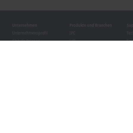
Unternehmen
Produkte und Branchen
Su
Unternehmensprofil
IPC
Tec
Globale Präsenz
I/O
Ser
Stellenangebote
Motion
Tra
News
Automation
We
Kundenmagazin PC Control
MX-System
Bec
Veranstaltungen und
Vision
Dow
Termine
Branchen
Hinweisgebersystem
Packaging Compliance