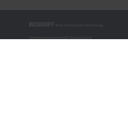
Unternehmenszentrale Deutschland
Beckhoff Automation GmbH & Co. KG
Hülshorstweg 20
33415 Verl
+49 5246 963-0
info@beckhoff.com
Kontaktinformationen
www.beckhoff.com/de-de/
Newsletter
Seite drucken