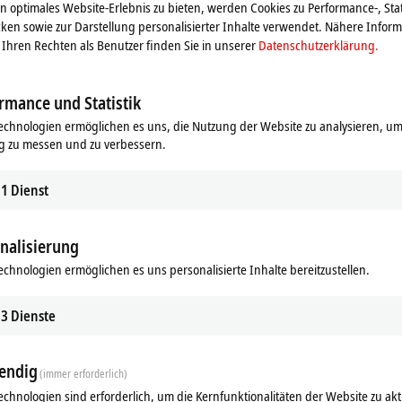
 optimales Website-Erlebnis zu bieten, werden Cookies zu Performance-, Stat
IP3202-Bxxx
ken sowie zur Darstellung personalisierter Inhalte verwendet. Nähere Infor
Ihren Rechten als Benutzer finden Sie in unserer
Datenschutzerklärung.
Pt100, Pt200, Pt500, Pt1000, Ni100, 16 Bit
IP3312-Bxxx
Typ J, K, L, B, E, N, R, S, T, U, 16 Bit
rmance und Statistik
echnologien ermöglichen es uns, die Nutzung der Website zu analysieren, um
g zu messen und zu verbessern.
1
Dienst
nalisierung
echnologien ermöglichen es uns personalisierte Inhalte bereitzustellen.
3
Dienste
endig
(immer erforderlich)
echnologien sind erforderlich, um die Kernfunktionalitäten der Website zu akt