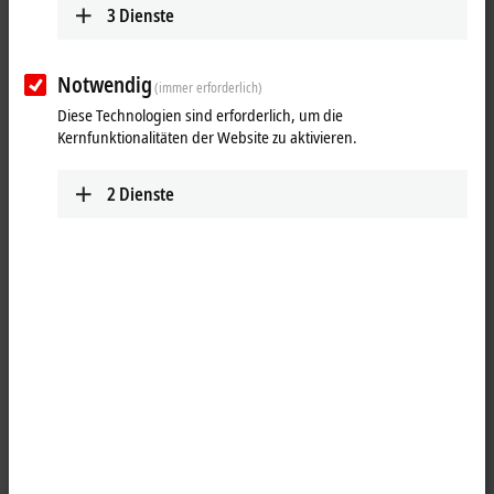
3
Dienste
Notwendig
(immer erforderlich)
Diese Technologien sind erforderlich, um die
Kernfunktionalitäten der Website zu aktivieren.
2
Dienste
1
Das Bild eines PCs auf mehreren Displays gleichzeitig darzustellen, ist
eine häufige Anwendung im Maschinen- und Anlagenbau. Bis zu vier
DVI/USB-Control-Panels CP29xx-0000, CP39xx-0000, CP69xx-0010 oder
CP79xx-0010 können über den DVI-Splitter CU8810-0010 an einem PC
angeschlossen werden. Durch die DVI/USB-Extended-Technologie
können die Control Panels jeweils 50 m entfernt vom DVI-Splitter