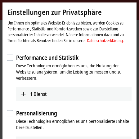
Jetzt anmelden
Einstellungen zur Privatsphäre
myBeckhoff
Beckhoff
-
Um Ihnen ein optimales Website-Erlebnis zu bieten, werden Cookies zu
Performance-, Statistik- und Komfortzwecken sowie zur Darstellung
New
personalisierter Inhalte verwendet. Nähere Informationen dazu und zu
Automation
Startseite
Produkte
IPC
Control Panels
Zubehör
CU8810-0010
Ihren Rechten als Benutzer finden Sie in unserer
Datenschutzerklärung.
Technology
CU8810-0010 | DVI-Splitter mit
Performance und Statistik
USB-Extender für CP29xx-0000,
Diese Technologien ermöglichen es uns, die Nutzung der
CP39xx-0000, CP69xx-0010 und
Website zu analysieren, um die Leistung zu messen und zu
verbessern.
CP79xx-0010
1
Dienst
Personalisierung
Diese Technologien ermöglichen es uns personalisierte Inhalte
bereitzustellen.