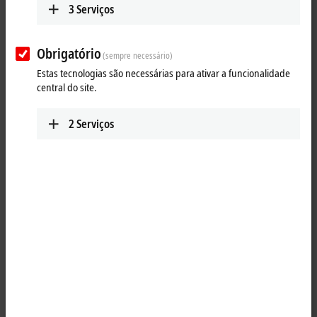
3
Serviços
Obrigatório
(sempre necessário)
Estas tecnologias são necessárias para ativar a funcionalidade
central do site.
2
Serviços
1
A common application in machine and plant construction is the
simultaneous display of a PC screen on several monitors. Up to four
CP29xx-0000, CP39xx-0000, CP69xx-0010 or CP79xx-0010 DVI/USB
Control Panels can be connected to a PC via the CU8810-0010 DVI
splitter. Thanks to DVI/USB extension technology, the Control Panels
can each be operated at distances of 50 m from the DVI splitter. PCs