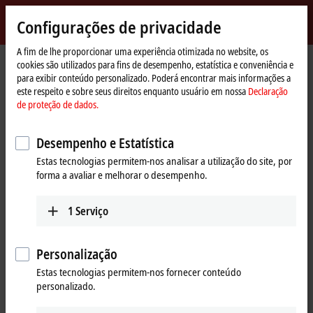
Entrar
Configurações de privacidade
myBeckhoff
Beckhoff
-
A fim de lhe proporcionar uma experiência otimizada no website, os
cookies são utilizados para fins de desempenho, estatística e conveniência e
New
para exibir conteúdo personalizado. Poderá encontrar mais informações a
Automation
Página
Produtos
IPC
Control Panels
Accessories
CU8810-0010
este respeito e sobre seus direitos enquanto usuário em nossa
Declaração
Technology
Inicial
de proteção de dados.
CU8810-0010 | DVI splitter with
USB extender for CP29xx-0000,
Desempenho e Estatística
CP39xx-0000, CP69xx-0010 and
Estas tecnologias permitem-nos analisar a utilização do site, por
forma a avaliar e melhorar o desempenho.
CP79xx-0010
1
Serviço
Personalização
Estas tecnologias permitem-nos fornecer conteúdo
personalizado.