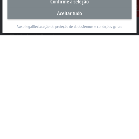
Confirme a seleção
Beckhoff Automação Industrial Ltda.
Rua Caminho do Pilar, 1362
Aceitar tudo
Contato
Vila Gilda, Santo André 09190-000 - SP
Aviso legal
Declaração de proteção de dados
Termos e condições gerais
+55 11 4126-3232
info@beckhoff.com.br
Contato
www.beckhoff.com/pt-br/
Newsletter
Imprimir página
Empresa
Produtos e setores
Suporte
Mídia social