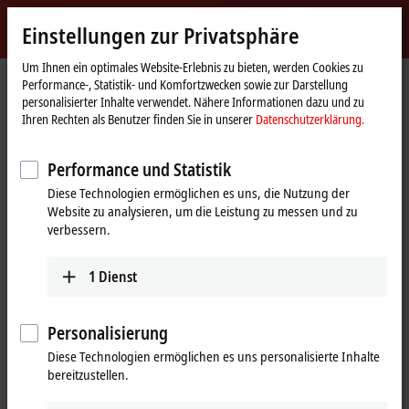
Jetzt anmelden
Einstellungen zur Privatsphäre
myBeckhoff
Beckhoff
-
Um Ihnen ein optimales Website-Erlebnis zu bieten, werden Cookies zu
Performance-, Statistik- und Komfortzwecken sowie zur Darstellung
New
personalisierter Inhalte verwendet. Nähere Informationen dazu und zu
Automation
Startseite
Support
Service-Produkte
Service-Produkte I/O
IP2311-B800
Ihren Rechten als Benutzer finden Sie in unserer
Datenschutzerklärung.
Technology
IP2311-B800 | Feldbus Box, 4-
Performance und Statistik
Kanal-Digital-Eingang + 4-Kanal-
Diese Technologien ermöglichen es uns, die Nutzung der
Digital-Ausgang, RS485, 24 V DC,
Website zu analysieren, um die Leistung zu messen und zu
verbessern.
0,2 ms, 0,5 A, M8 (Servicephase)
1
Dienst
Personalisierung
Diese Technologien ermöglichen es uns personalisierte Inhalte
bereitzustellen.