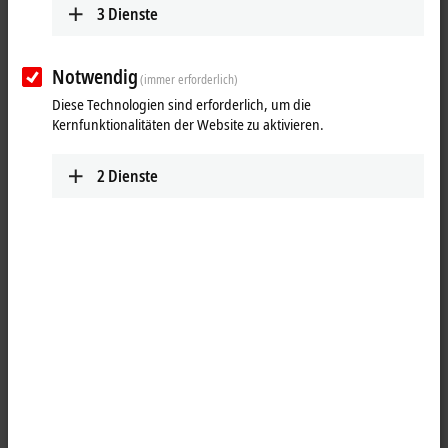
3
Dienste
Notwendig
(immer erforderlich)
Diese Technologien sind erforderlich, um die
Kernfunktionalitäten der Website zu aktivieren.
2
Dienste
1
Das digitale
I/O
-Modul IP2311-Bxxx kombiniert vier digitale Eingänge
und vier digitale Ausgänge auf einem Gerät. Die Ausgänge
verarbeiten Lastströme bis 0,5 A; sie sind kurzschlussfest und
verpolungsgeschützt. Der Signalzustand wird jeweils über
Leuchtdioden angezeigt. Der Signalanschluss erfolgt über
schraubbare M8-Steckverbinder.