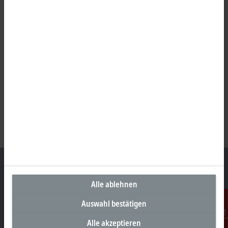
Alle ablehnen
Unternehmenszentrale Deutschland
Auswahl bestätigen
Beckhoff Automation GmbH & Co. KG
Alle akzeptieren
Kontakt
Hülshorstweg 20