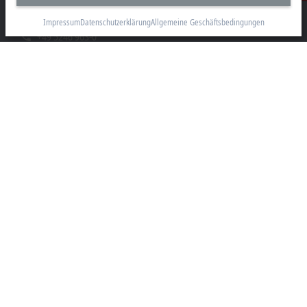
33415 Verl
Impressum
Datenschutzerklärung
Allgemeine Geschäftsbedingungen
+49 5246 963-0
info@beckhoff.com
Kontaktinformationen
www.beckhoff.com/de-de/
Newsletter
Seite drucken
Unternehmen
Produkte und Branchen
Support
Soziale Medien
Impressum
Nutzungsbedingungen
Datenschutzerklärung