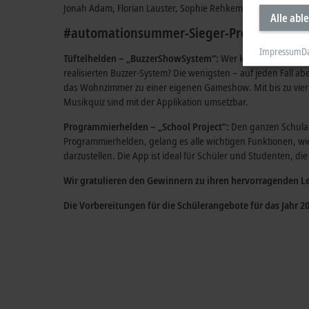
Jonah Adam, Florian Lauster, Sophie Rehkemper, Sophia San
Alle abl
#automationsummer-Sieger-Projekte
Impressum
D
Tüftelhelden – „BuzzerShowSystem“:
Wer kann schon von s
realisierten Buzzer-System? Die wenigsten – auf jeden Fall 
das Wohnzimmer zu einer eigenen Gameshow. Mit bis zu vier
Musikquiz sind mit der Applikation umsetzbar.
Programmierhelden – „School Project“:
Den ganzen Schulall
Programmierhelden, gelang es alle wichtigen Funktionen, wi
darzustellen. Die App ist ideal für Schüler und Studenten, di
Wir gratulieren den Gewinnern zu ihren hervorragenden Le
Die Vorbereitungen für die Schülerangebote für das Jahr 2