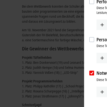
Perfo
Bei dem Wettbewerb konnten die Schüler allein oder in Klei
Diese T
bauten oder programmierten sie eine eigene Lösung zu einem 
Leistun
spannende Fragen rund um Beckhoff, die Ausbildung und das 
und daraus ein Lösungswort zu bilden.
Am 10. November 2021 fand die Siegerehrung wie im vergange
Gütersloh der FH Bielefeld, Berufsschullehrer des Carl-Miel
Perso
a. eine Sortiermaschine für farbige Wäsche, ein Quizshow-B
Diese T
Die Gewinner des Wettbewerbs
Projekt Tüftelhelden
1. Platz: Ben Donkervoort (19) und Leonard Schwennesen (1
2. Platz: Judith Kempe (14) und Selma Hummel (14) | „Wäsch
Notw
3. Platz: Yannick Voßen (18) | „LED-Strip“
Diese T
Projekt Programmierhelden
1. Platz: Philipp Kathöfer (17) | „School Project“
2. Platz: Roxana Scharpegge (16) | „Intelligente Überwachung
3. Platz: Jonas Strothmann (17) | „JohnnyST’s Dream Diary“
Schnitzeljagd