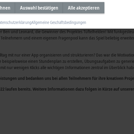
dheinrich, Andreas Spieker
ehnen
Auswahl bestätigen
Alle akzeptieren
atenschutzerklärung
Allgemeine Geschäftsbedingungen
ich behaupten, eine eigene Quizshow im Wohnzimmer veranstalten zu könne
aber Ben und Leonard, die Gewinner des Projektes Tüftelhelden! Mit funkges
 Teilnehmern und einem eigenen Fragenpool kann das Spiel beliebig erweit
tag mit nur einer App organisieren und strukturieren? Das war die Motivatio
e beispielsweise einen Stundenplan zu erstellen, Übungsaufgaben zu generie
e mit nur wenigen Klicks alle wichtigen Informationen zentral im Überblick ha
istungen und bedanken uns bei allen Teilnehmern für ihre kreativen Proje
022 laufen bereits. Weitere Informationen dazu folgen in Kürze auf unsere