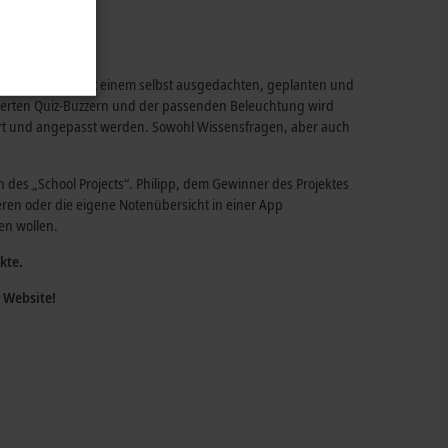
n? Noch dazu mit einem selbst ausgedachten, geplanten und
teuerten Quiz-Buzzern und der passenden Beleuchtung wird
ert und angepasst werden. Sowohl Wissensfragen, aber auch
n des „School Projects“. Philipp, dem Gewinner des Projektes
ren oder die eigene Notenübersicht in einer App
ben wollen.
kte.
r Website!