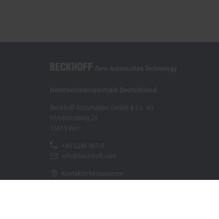
Unternehmenszentrale Deutschland
Beckhoff Automation GmbH & Co. KG
Hülshorstweg 20
33415 Verl
+49 5246 963-0
info@beckhoff.com
Kontaktinformationen
www.beckhoff.com/de-de/
Newsletter
Seite drucken