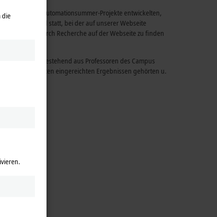
Challenges der #automationsummer-Projekte entwickelten,
 die
e Schnitzeljagd statt, bei der auf unserer Webseite
gen Antworten durch Recherche auf der Webseite zu finden
ernahm eine Jury bestehend aus Professoren des Campus
ation. Zu den besten eingereichten Ergebnissen gehörten u.
ivieren.