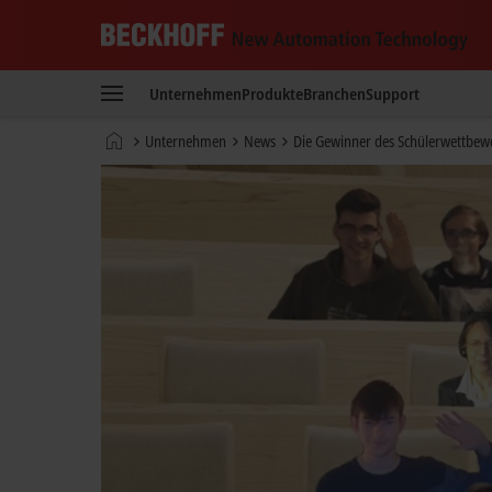
Beckhoff
-
Unternehmen
Produkte
Branchen
Support
New
Automation
Startseite
Unternehmen
News
Die Gewinner des Schülerwettb
Technology