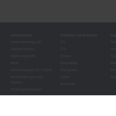
Unternehmen
Produkte und Branchen
Su
Unternehmensprofil
IPC
Tec
Globale Präsenz
I/O
Ser
Stellenangebote
Motion
Tra
News
Automation
We
Kundenmagazin PC Control
MX-System
Bec
Veranstaltungen und
Vision
Dow
Termine
Branchen
Hinweisgebersystem
Packaging Compliance