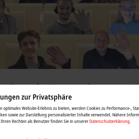
rwettbewerbs #automationsummer
lungen zur Privatsphäre
 optimales Website-Erlebnis zu bieten, werden Cookies zu Performance-, Stat
ken sowie zur Darstellung personalisierter Inhalte verwendet. Nähere Infor
Ihren Rechten als Benutzer finden Sie in unserer
Datenschutzerklärung.
gsangebote für Schüler an, um sie frühzeitig in ihrer Berufswahl zu unterst
 zahlreichen kreativen und innovativen Einsendungen im letzten Jahr, f