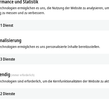
rmance und Statistik
ngruppen an zwei Entwickler-Challenges und einem Quiz teilnehmen. In den 
echnologien ermöglichen es uns, die Nutzung der Website zu analysieren, um
Thema ihrer Wahl. In den Sommerferien fand zudem wöchentlich eine virtuell
g zu messen und zu verbessern.
Studium veröffentlicht wurden. Die Aufgabe der Schüler war es, die richti
1
Dienst
nen Jahr, in einer Online-Preisverleihung statt. Die Ehrung der Sieger üb
e- und des Carl-Severing-Berufskollegs sowie Studierende von Beckhoff Autom
nalisierung
uzzer und eine App zum eigenständigen Organisieren des Schulalltages.
echnologien ermöglichen es uns personalisierte Inhalte bereitzustellen.
3
Dienste
8) | „BuzzerShowSystem“
esortiermaschine“
endig
(immer erforderlich)
echnologien sind erforderlich, um die Kernfunktionalitäten der Website zu akt
 (großflächiger) Felder“
2
Dienste