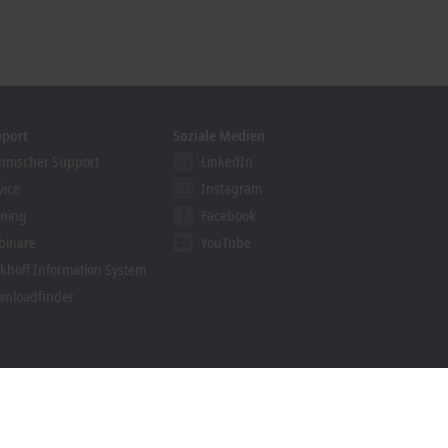
pport
Soziale Medien
hnischer Support
LinkedIn
vice
Instagram
ining
Facebook
binare
YouTube
khoff Information System
nloadfinder