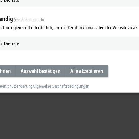
tröbel: Hochsensibles Produkthan
endig
(immer erforderlich)
Hochsensibles Produkthandling im Pharmabere
echnologien sind erforderlich, um die Kernfunktionalitäten der Website zu akt
tröbel; Thomas Seiffer, Leiter Forschung und Technologie Bausch + Ströbel; 
ungstechnik Beckhoff Automation
2
Dienste
ideo
ehnen
Auswahl bestätigen
Alle akzeptieren
atenschutzerklärung
Allgemeine Geschäftsbedingungen