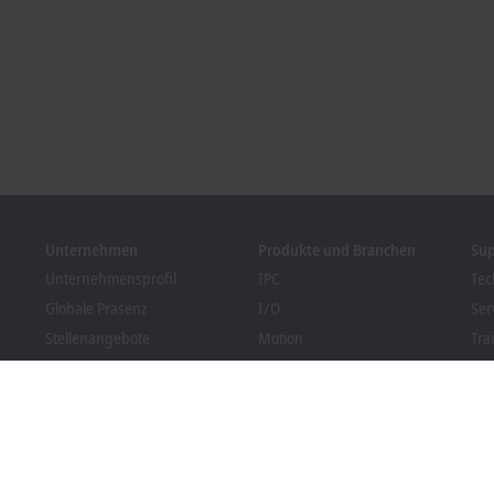
Unternehmen
Produkte und Branchen
Su
Unternehmensprofil
IPC
Tec
Globale Präsenz
I/O
Ser
Stellenangebote
Motion
Tra
News
Automation
We
Kundenmagazin PC Control
MX-System
Bec
Veranstaltungen und
Vision
Dow
Termine
Branchen
Hinweisgebersystem