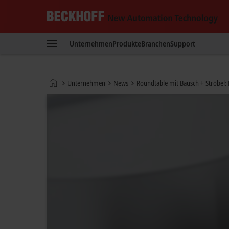
Beckhoff
-
Unternehmen
Produkte
Branchen
Support
New
Automation
Technology
Startseite
Unternehmen
News
Roundtable mit Bausch + Ströbel