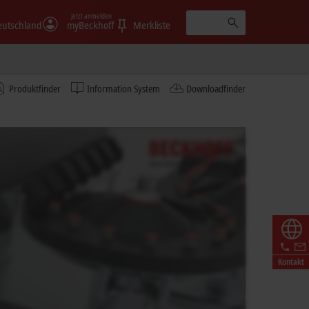
Jetzt anmelden
eutschland
myBeckhoff
Merkliste
Produktfinder
Information System
Downloadfinder
Kontakt