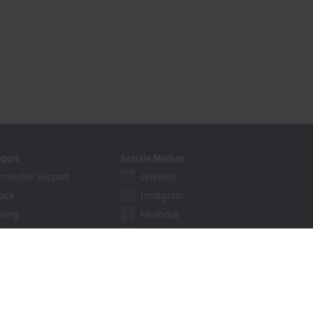
pport
Soziale Medien
hnischer Support
LinkedIn
vice
Instagram
ining
Facebook
binare
YouTube
khoff Information System
nloadfinder