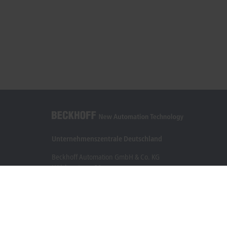
Unternehmenszentrale Deutschland
Beckhoff Automation GmbH & Co. KG
Hülshorstweg 20
33415 Verl
+49 5246 963-0
info@beckhoff.com
Kontaktinformationen