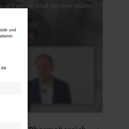
ei wird externer Inhalt von Vimeo geladen.
istik- und
mationen
 die