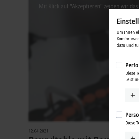
Mit Klick auf "Akzeptieren" zeigen wir da
Einstel
Um Ihnen ein
Komfortzwec
dazu und zu 
Perfo
Diese T
Leistun
Perso
Diese T
12.04.2021