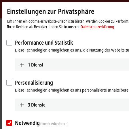
Einstellungen zur Privatsphäre
Beckhoff
-
Um Ihnen ein optimales Website-Erlebnis zu bieten, werden Cookies zu Performa
Ihren Rechten als Benutzer finden Sie in unserer
Datenschutzerklärung.
New
Automation
Startseite
Unternehmen
News
Neues Vertriebsbüro in Dresden eröffnet
Technology
Performance und Statistik
21.02.2017
Diese Technologien ermöglichen es uns, die Nutzung der Website zu
Neues Vertriebsbüro in Dresden
eröffnet
1
Dienst
Zum 1. Januar 2017 hat Beckhoff ein Vertriebsbüro in Dresden
Personalisierung
eröffnet, um die Kunden in Sachsen optimal zu unterstützen.
Diese Technologien ermöglichen es uns personalisierte Inhalte berei
"Das anhaltende Wirtschaftswachstum in Ostdeutschland,
insbesondere in Sachsen, hat eine Verdichtung unserer
3
Dienste
Vertriebsstruktur, wie wir sie auch in anderen Bundesländern mit der
Gründung von Vertriebsbüros verfolgen, notwendig gemacht.
Dresden ist für uns als Standort in mehrfacher Hinsicht interessant.
Notwendig
Einerseits schlägt hier das Herz von "Silicon Saxony" – dem größten
(immer erforderlich)