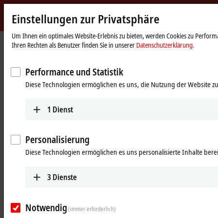
Einstellungen zur Privatsphäre
Beckhoff
-
Um Ihnen ein optimales Website-Erlebnis zu bieten, werden Cookies zu Performa
Ihren Rechten als Benutzer finden Sie in unserer
Datenschutzerklärung.
New
Automation
Startseite
Unternehmen
News
Technology
OWL Informationsreise: Wirtschaftsausschuss NRW besucht Beckhoff
Performance und Statistik
Automation
Diese Technologien ermöglichen es uns, die Nutzung der Website zu
29.10.2015
OWL Informationsreise:
1
Dienst
Wirtschaftsausschuss NRW besucht
Beckhoff Automation
Personalisierung
Diese Technologien ermöglichen es uns personalisierte Inhalte berei
Am 19. Oktober 2015 startete der Wirtschaftsausschuss NRW seine
Reise nach Ostwestfalen-Lippe (OWL), um das Thema Industrie 4.0
3
Dienste
in den Unternehmen zu vertiefen und das Spitzencluster it`s OWL
intensiver kennenzulernen. Am 20. Oktober 2015 besuchte die
politische Delegation das Unternehmen Beckhoff Automation.
Notwendig
(immer erforderlich)
Bereits auf der Hannover Messe 2015 stellte Geschäftsführer Hans