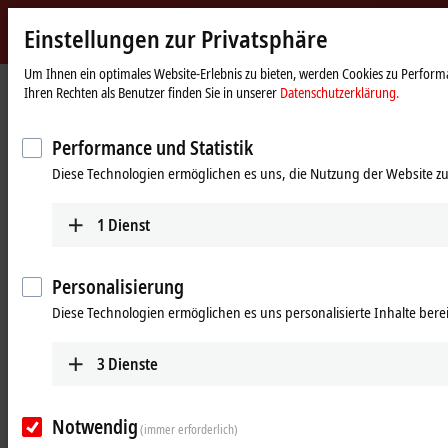
Einstellungen zur Privatsphäre
Beckhoff
-
Um Ihnen ein optimales Website-Erlebnis zu bieten, werden Cookies zu Performa
Ihren Rechten als Benutzer finden Sie in unserer
Datenschutzerklärung.
New
Automation
Startseite
Unternehmen
News
Studienstart bei Beckhoff
Technology
Performance und Statistik
08.09.2016
Diese Technologien ermöglichen es uns, die Nutzung der Website zu
Studienstart bei Beckhoff
1
Dienst
Das neue Studiensemester 2016/2017 hat
begonnen.
Personalisierung
Diese Technologien ermöglichen es uns personalisierte Inhalte berei
27 Studierende der praxisintegrierten Studiengänge
Mechatronik/Automatisierung und Wirtschaftsingenieurwesen an der
3
Dienste
Fachhochschule Bielefeld, Studienort Gütersloh, starteten mit ihrem
Praxissemester bei Beckhoff.
Notwendig
(immer erforderlich)
Von den 27 Studienanfängern/innen entschieden sich 19 für den