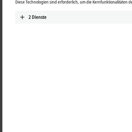
Diese Technologien sind erforderlich, um die Kernfunktionalitäten de
Bereich Mechatronik/Automatisierung, 8 für
Wirtschaftsingenieurwesen. Beckhoff stellt seit 2010 Praxisplätze im
Rahmen des praxisintegrierten Studiums zur Verfügung; bis dato
2
Dienste
haben 65 Studierende ihr Studium erfolgreich mit dem Bachelor
abgeschlossen.
Derzeit beschäftigt das Unternehmen 94 Studierende.