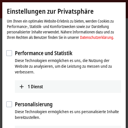
Jetzt anmelden
Einstellungen zur Privatsphäre
myBeckhoff
Beckhoff
-
Um Ihnen ein optimales Website-Erlebnis zu bieten, werden Cookies zu
Performance-, Statistik- und Komfortzwecken sowie zur Darstellung
New
personalisierter Inhalte verwendet. Nähere Informationen dazu und zu
Automation
Startseite
Unternehmen
Presse
Ihren Rechten als Benutzer finden Sie in unserer
Datenschutzerklärung.
Technology
Berührungslose Energie- und Datenübertragung für die Mover
Performance und Statistik
Transportsystem XTS mit innovativer No Cable
Diese Technologien ermöglichen es uns, die Nutzung der
Technology (NCT)
Website zu analysieren, um die Leistung zu messen und zu
Berührungslose Energie- und
verbessern.
Datenübertragung für die Mover
1
Dienst
Mit der neuartigen No Cable Technology (NCT) für das intelligente
Transportsystem XTS erreicht Beckhoff einen weiteren
Personalisierung
Quantensprung hinsichtlich der Maschinenflexibilität. Möglich
Diese Technologien ermöglichen es uns personalisierte Inhalte
wird dies durch eine berührungslose Spannungsversorgung und
bereitzustellen.
synchrone Echtzeit-Datenkommunikation, mit der sich die
einzelnen XTS-Mover zu mobilen Handling- und