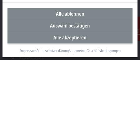
Alle ablehnen
Unternehmenszentrale Deutschland
Auswahl bestätigen
Beckhoff Automation GmbH & Co. KG
Alle akzeptieren
Kontakt
Hülshorstweg 20
33415 Verl
Impressum
Datenschutzerklärung
Allgemeine Geschäftsbedingungen
+49 5246 963-0
info@beckhoff.com
Kontaktinformationen
www.beckhoff.com/de-de/
Newsletter
Seite drucken
Unternehmen
Produkte und Branchen
Support