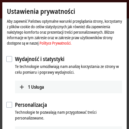
Zaloguj się
Ustawienia prywatności
myBeckhoff
Beckhoff
-
Aby zapewnić Państwu optymalne warunki przeglądania strony, korzystamy
z plików cookie do celów statystycznych jak również dla zapewnienia
New
należytego komfortu oraz prezentacji treści personalizowanych. Bliższe
Automation
Strona
Przedsiębiorstwo
Prasa
informacje w tym zakresie oraz w zakresie praw użytkowników strony
Technology
główna
Contactless power and data transmission for the movers
dostępne są w naszej
Polityce Prywatności.
XTS transport system with innovative No Cable
Wydajność i statystyki
Technology (NCT)
Te technologie umożliwiają nam analizę korzystania ze strony w
Contactless power and data
celu pomiaru i poprawy wydajności.
transmission for the movers
1
Usługa
Beckhoff achieves a new quantum leap in terms of machine
flexibility with the innovative No Cable Technology (NCT) for the
Personalizacja
XTS intelligent transport system. This is made possible by
Technologie te pozwalają nam przygotować treści
contactless power supply and synchronous real-time data
personalizowane.
communication, enabling individual XTS movers to be expanded
into mobile handling and processing stations.