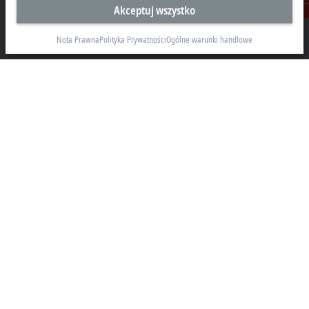
Akceptuj wszystko
Kontakt
Beckhoff Automation Sp. z o.o.
Żabieniec, ul. Ruczajowa 15
Nota Prawna
Polityka Prywatności
Ogólne warunki handlowe
05-500 Piaseczno
+48 22 750 47 00
info@beckhoff.pl
Dane kontaktowe
www.beckhoff.com/pl-pl/
Newsletter
Drukuj stronę
Przedsiębiorstwo
Produkty i branże
Pomoc
Social Media