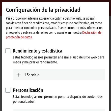
Inicio de sesión
Configuración de la privacidad
myBeckhoff
Beckhoff
-
Para proporcionarle una experiencia óptima del sitio web, se utilizan
cookies con fines de rendimiento, estadísticos y uso confortable, así como
New
para mostrar contenido personalizado. Puede encontrar más información
Automation
Página
Empresa
Novedades
al respecto y sobre sus derechos como usuario en nuestra
Declaración de
Technology
de
Short introduction: Module Type Package (MTP)
protección de datos.
inicio
Rendimiento y estadística
Al hacer clic en «Aceptar», mostramos el vídeo y ajustamos la
Estas tecnologías nos permiten analizar el uso del sitio web para
configuración de privacidad, cargando el contenido externo de
medir y mejorar el rendimiento.
Vimeo. Por favor, tenga en cuenta nuestra
Declaración de
protección de datos.
1
Servicio
Aceptar
Personalización
Estas tecnologías nos permiten poner a disposición contenidos
personalizados.
Sep 1, 2023