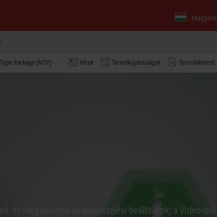
Magyaro
s
 Type Package (MTP)
Hírek
Termékújdonságok
Termékkereső
eó, és megadhatók az adatkezelési beállítások; a Video-ból