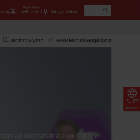
Bejelentkezés
rszág
myBeckhoff
Könyvjelző lista
Information System
Keresés letölthető anyagok között
Kontakt
 származó külső tartalmat ekkor tölti be a