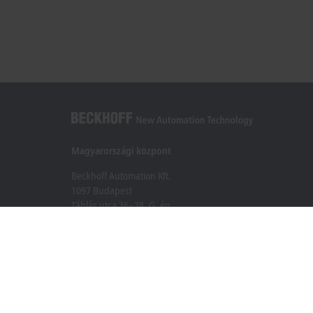
Magyarországi központ
Beckhoff Automation Kft.
1097 Budapest
Táblás utca 36–38. G. ép.
+36 1 50199-40
+36 1 50199-41
info@beckhoff.hu
Elérhetőségeink
www.beckhoff.com/hu-hu/