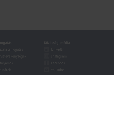
mogatás
Közösségi média
zaki támogatás
LinkedIn
rviztevékenységek
Instagram
folyamok
Facebook
binárok
YouTube
khoff Information System
esés letölthető anyagok
ött