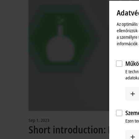
rend
Adatvé
Az optimális
ellenőrizzük
a személyre 
információk
Működ
E techn
adatoka
Szemé
Sep 1, 2023
Ezen te
Short introduction: Modul