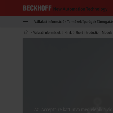
Beckhoff
-
Vállalati információk
Termékek
Iparágak
Támogatá
New
Automation
Kezdőlap
Vállalati információk
Hírek
Short introduction: Module
Technology
Az "Accept"-re kattintva megjelenik a vid