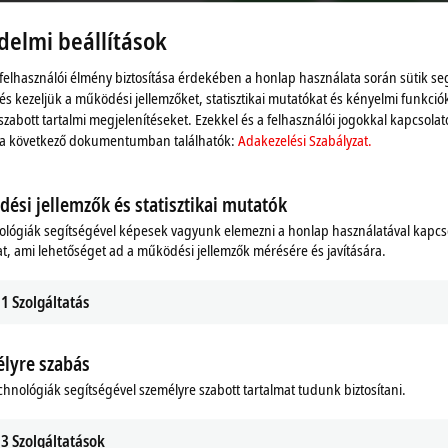
szer. További részletek itt találhatók:
Adakezelési Szabály
delmi beállítások
Elfogadás
 felhasználói élmény biztosítása érdekében a honlap használata során sütik se
 és kezeljük a működési jellemzőket, statisztikai mutatókat és kényelmi funkció
szabott tartalmi megjelenítéseket. Ezekkel és a felhasználói jogokkal kapcsolat
 a következő dokumentumban találhatók:
Adakezelési Szabályzat.
ési jellemzők és statisztikai mutatók
ológiák segítségével képesek vagyunk elemezni a honlap használatával kapcs
t, ami lehetőséget ad a működési jellemzők mérésére és javítására.
1
Szolgáltatás
lyre szabás
chnológiák segítségével személyre szabott tartalmat tudunk biztosítani.
e Type Package (MTP)
3
Szolgáltatások