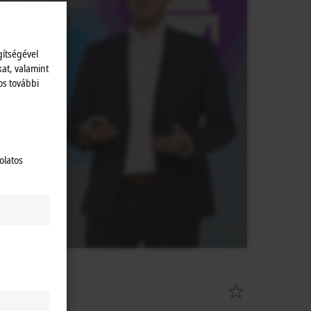
zat.
gítségével
kat, valamint
os további
olatos