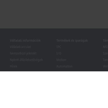
Vállalati információk
Termékek és iparágak
Tá
Vállalati arculat
IPC
Műs
Nemzetközi jelenlét
I/O
Sze
Nyitott álláslehetőségek
Motion
Tan
Hírek
Automation
We
PC Control magazin
MX-System
Bec
Események és időpontjaik
Vision
Ker
köz
Visszaélés-bejelentési
Iparágak
rendszer
Csomagolási megfelelőségi
tájékoztató