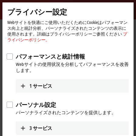
サインイン
プライバシー設定
myBeckhoff
Beckhoff
-
Webサイトを快適にご使用いただくためにCookieはパフォーマン
ス向上と統計分析、パーソナライズされたコンテンツの表示に
New
使用されます。詳細はプライバシーポリシーご参照ください
プ
Automation
ホ
会社概要
ニュース
ライバシーポリシー。
Technology
ー
Short introduction: Module Type Package (MTP)
ム
ペ
パフォーマンスと統計情報
ー
[同意する]をクリックすると、ビデオが表示され、プライ
Webサイトの使用状況を分析してパフォーマンスを改善
ジ
バシー設定を調整します。 このプロセス中に、Vimeoの外
します。
部コンテンツが読み込まれます。このプロセス中にロー
ドされます。 詳しくはこちらをご参照ください：
プライ
1
サービス
バシーポリシー。
パーソナル設定
同意する
パーソナライズされたコンテンツを提供します。
3
サービス
Sep 1, 2023