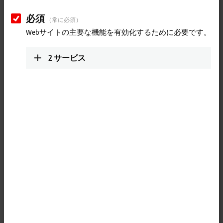
Short introduction: Module Type
Package (MTP)
必須
（常に必須）
Webサイトの主要な機能を有効化するために必要です。
Rigid automation systems that have been operated unchanged for
years are increasingly becoming a thing of the past, with individuality
2
サービス
and flexibility asserting themselves as the future of the process
industry. The Module Type Package (MTP) is a concept that is capable
of allowing process technology plants to leverage maximum potential
across the board, from the planning phase through to operation. This
makes the MTP a crucial component in the development of future-
proof automation systems. Beckhoff seamlessly incorporates MTP
directly into its TwinCAT engineering and control platform.
More about this video
Loading...