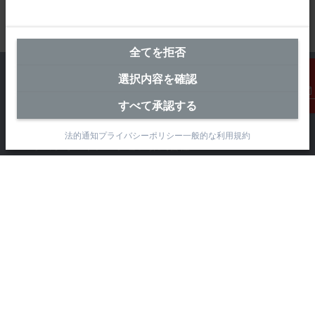
全てを拒否
選択内容を確認
すべて承認する
連絡先
横浜オフィス（本社）
法的通知
プライバシーポリシー
一般的な利用規約
ベッコフオートメーション株式会社
〒231-0062
神奈川県横浜市 中区桜木町1-1-8
日石横浜ビル18階
+81 50 1790 1111
info@beckhoff.co.jp
お問い合わせ先
www.beckhoff.com/ja-jp/
ニュースレター
ページを印刷